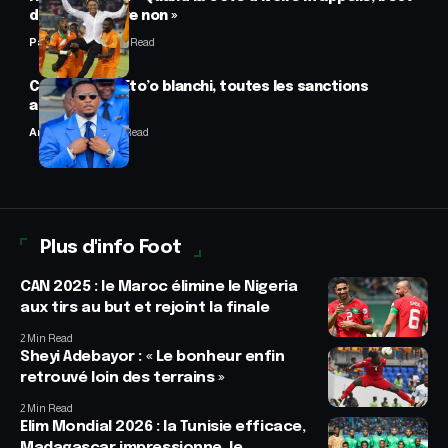
difficile de dire non »
Panafrofoot
2 Min Read
CAF : Samuel Eto’o blanchi, toutes les sanctions
annulées
Anselme AVI
2 Min Read
Plus d'info Foot
CAN 2025 : le Maroc élimine le Nigeria
aux tirs au but et rejoint la finale
2 Min Read
Sheyi Adebayor : « Le bonheur enfin
retrouvé loin des terrains »
2 Min Read
Elim Mondial 2026 : la Tunisie efficace,