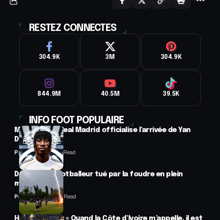
RESTEZ CONNECTES
304.9K
3M
304.9K
844.9M
40.5M
39.5K
INFO FOOT POPULAIRE
Mercato : Le Real Madrid officialise l’arrivée de Yan
Diomandé
Panafrofoot
1 Min Read
Drame : un footballeur tué par la foudre en plein
match
Panafrofoot
2 Min Read
Hervé Renard : « Quand la Côte d’Ivoire m’appelle, il est