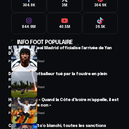
304.9K
3M
304.9K
844.9M
40.5M
39.5K
INFO FOOT POPULAIRE
Mercato : Le Real Madrid officialise l’arrivée de Yan
Diomandé
Panafrofoot
1 Min Read
Drame : un footballeur tué par la foudre en plein
match
Panafrofoot
2 Min Read
Hervé Renard : « Quand la Côte d’Ivoire m’appelle, il est
difficile de dire non »
Panafrofoot
2 Min Read
CAF : Samuel Eto’o blanchi, toutes les sanctions