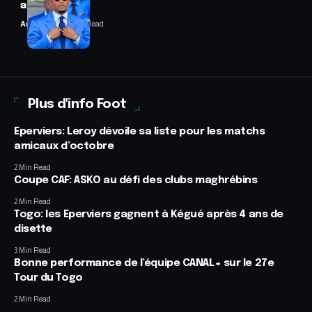
annulées
Anselme AVI
2 Min Read
Plus d'info Foot
Eperviers: Leroy dévoile sa liste pour les matchs
amicaux d’octobre
2 Min Read
Coupe CAF: ASKO au défi des clubs maghrébins
2 Min Read
Togo: les Eperviers gagnent à Kégué après 4 ans de
disette
3 Min Read
Bonne performance de l’équipe CANAL+ sur le 27e
Tour du Togo
2 Min Read