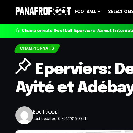
FOOTBALL
SELECTION
Championnats
Football
Eperviers
Azimut
Internat
CHAMPIONNATS
Eperviers: D
Ayité et Adéba
Panafrofoot
Last updated: 01/06/2016 00:51