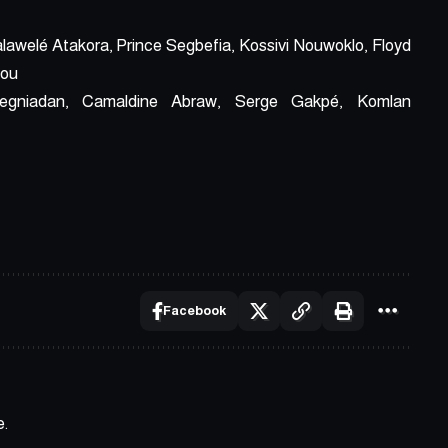
Lalawelé Atakora, Prince Segbefia, Kossivi Nouwoklo, Floyd
bou
egniadan, Camaldine Abraw, Serge Gakpé, Komlan
Facebook
e.