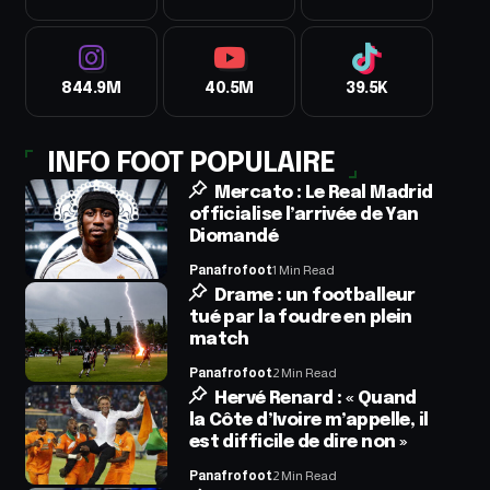
844.9M
40.5M
39.5K
INFO FOOT POPULAIRE
Mercato : Le Real Madrid
officialise l’arrivée de Yan
Diomandé
Panafrofoot
1 Min Read
Drame : un footballeur
tué par la foudre en plein
match
Panafrofoot
2 Min Read
Hervé Renard : « Quand
la Côte d’Ivoire m’appelle, il
est difficile de dire non »
Panafrofoot
2 Min Read