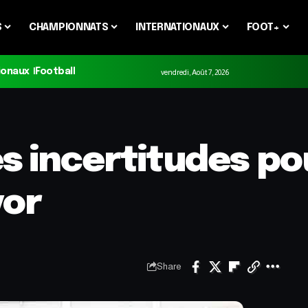
S
CHAMPIONNATS
INTERNATIONAUX
FOOT+
ionaux
Football
vendredi, Août 7, 2026
es incertitudes po
yor
Share