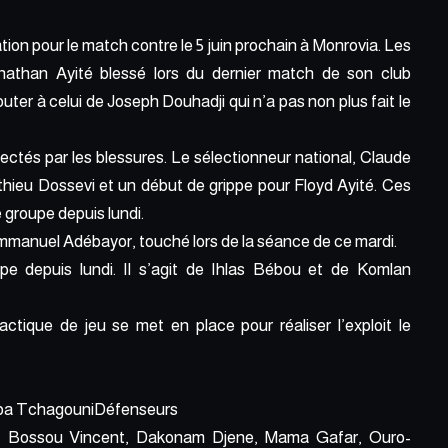
ion pour le match contre le 5 juin prochain à Monrovia. Les
nathan Ayité blessé lors du dernier match de son club
uter à celui de Joseph Douhadji qui n’a pas non plus fait le
fectés par les blessures. Le sélectionneur national, Claude
thieu Dossevi et un début de grippe pour Floyd Ayité. Ces
 groupe depuis lundi.
mmanuel Adébayor, touché lors de la séance de ce mardi.
pe depuis lundi. Il s’agit de Ihlas Bébou et de Komlan
ctique de jeu se met en place pour réaliser l’exploit le
aba TchagouniDéfenseurs
, Bossou Vincent, Dakonam Djene, Mama Gafar, Ouro-