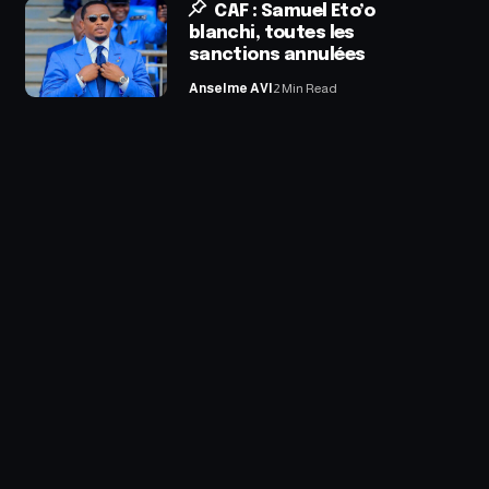
CAF : Samuel Eto’o
blanchi, toutes les
sanctions annulées
Anselme AVI
2 Min Read