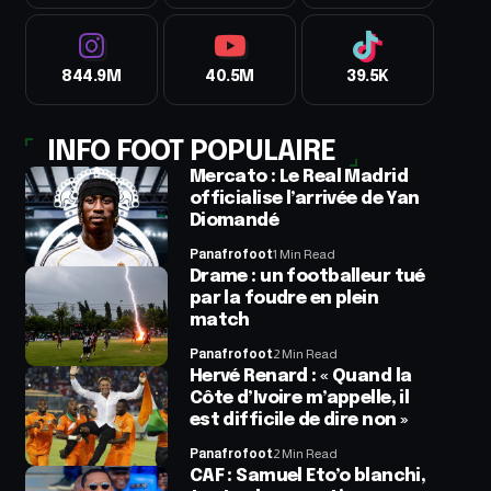
844.9M
40.5M
39.5K
INFO FOOT POPULAIRE
Mercato : Le Real Madrid
officialise l’arrivée de Yan
Diomandé
Panafrofoot
1 Min Read
Drame : un footballeur tué
par la foudre en plein
match
Panafrofoot
2 Min Read
Hervé Renard : « Quand la
Côte d’Ivoire m’appelle, il
est difficile de dire non »
Panafrofoot
2 Min Read
CAF : Samuel Eto’o blanchi,