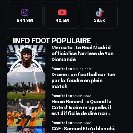
844.9M
40.5M
39.5K
INFO FOOT POPULAIRE
Mercato : Le Real Madrid
officialise l’arrivée de Yan
Diomandé
Panafrofoot
1 Min Read
Drame : un footballeur tué
par la foudre en plein
match
Panafrofoot
2 Min Read
Hervé Renard : « Quand la
Côte d’Ivoire m’appelle, il
est difficile de dire non »
Panafrofoot
2 Min Read
CAF : Samuel Eto’o blanchi,