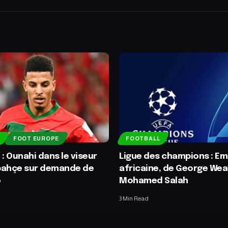
FOOT EUROPE
FOOTBALL
 : Ounahi dans le viseur
Ligue des champions : Em
bahçe sur demande de
africaine, de George Wea
o
Mohamed Salah
3 Min Read