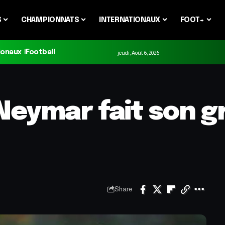
S
CHAMPIONNATS
INTERNATIONAUX
FOOT+
ionaux
Football
jeudi, Août 6, 2026
Neymar fait son g
Share