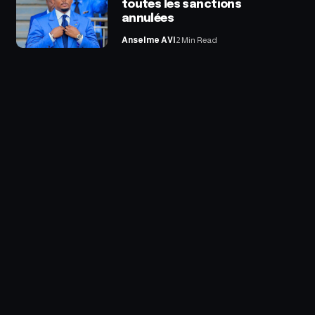
toutes les sanctions
annulées
Anselme AVI
2 Min Read