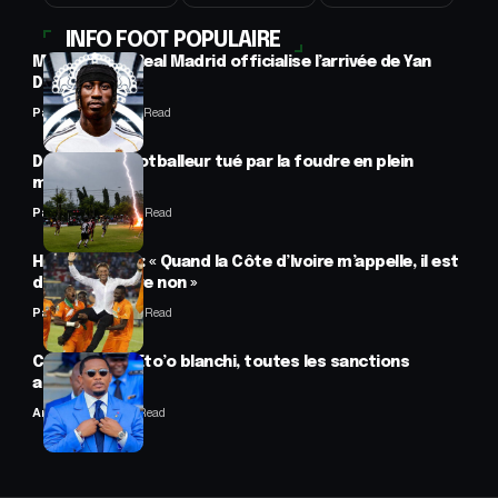
INFO FOOT POPULAIRE
Mercato : Le Real Madrid officialise l’arrivée de Yan
Diomandé
Panafrofoot
1 Min Read
Drame : un footballeur tué par la foudre en plein
match
Panafrofoot
2 Min Read
Hervé Renard : « Quand la Côte d’Ivoire m’appelle, il est
difficile de dire non »
Panafrofoot
2 Min Read
CAF : Samuel Eto’o blanchi, toutes les sanctions
annulées
Anselme AVI
2 Min Read