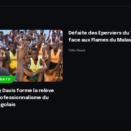
Défaite des Eperviers du
face aux Flames du Mala
1 Min Read
NNATS
Davis forme la relève
rofessionnalisme du
golais