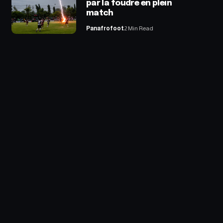
par la foudre en plein
match
Panafrofoot
2 Min Read