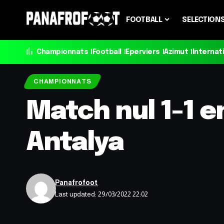
FOOTBALL
SELECTION
Championnats
Football
Eperviers
Azimut
Internat
CHAMPIONNATS
Match nul 1-1 e
Antalya
Panafrofoot
Last updated: 29/03/2022 22:02