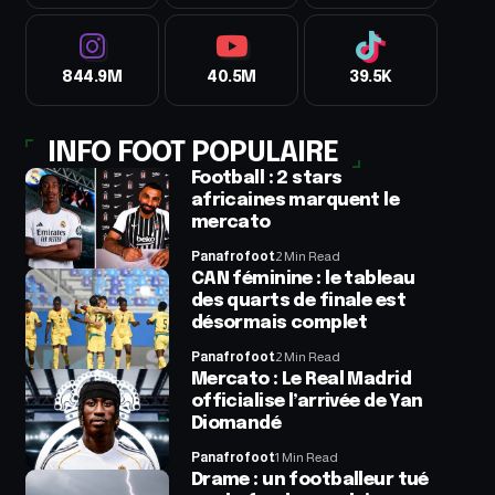
844.9M
40.5M
39.5K
INFO FOOT POPULAIRE
Football : 2 stars
africaines marquent le
mercato
Panafrofoot
2 Min Read
CAN féminine : le tableau
des quarts de finale est
désormais complet
Panafrofoot
2 Min Read
Mercato : Le Real Madrid
officialise l’arrivée de Yan
Diomandé
Panafrofoot
1 Min Read
Drame : un footballeur tué