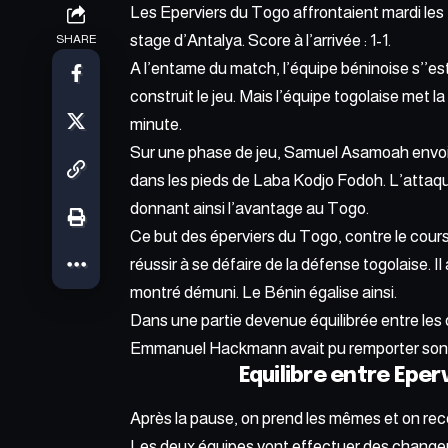
Les
Eperviers du Togo
affrontaient mardi les
stage d’Antalya. Score à l’arrivée : 1-1.
SHARE
A l’entame du match, l’équipe béninoise s’’es
construit le jeu. Mais l’équipe togolaise met la 
minute.
Sur une phase de jeu, Samuel Asamoah envoie 
dans les pieds de Laba Kodjo Fodoh. L’attaqua
donnant ainsi l’avantage au Togo.
Ce but des éperviers du Togo, contre le cours
réussir à se défaire de la défense togolaise. I
montré démuni. Le Bénin égalise ainsi.
Dans une partie devenue équilibrée entre les 
Emmanuel Hackmann avait pu remporter son due
Equilibre entre Eperv
Après la pause, on prend les mêmes et on reco
Les deux équipes vont effectuer des changem