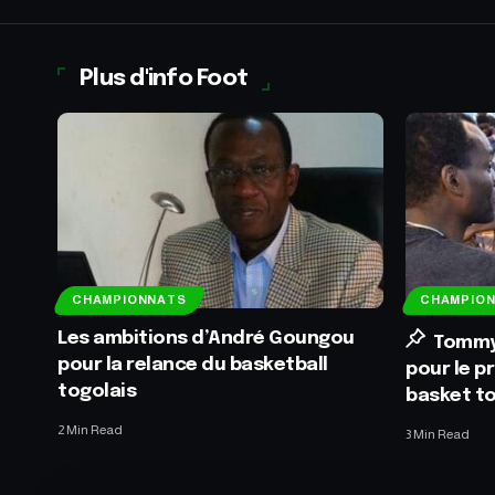
Plus d'info Foot
CHAMPIONNATS
CHAMPIO
Les ambitions d’André Goungou
Tommy 
pour la relance du basketball
pour le p
togolais
basket to
2 Min Read
3 Min Read