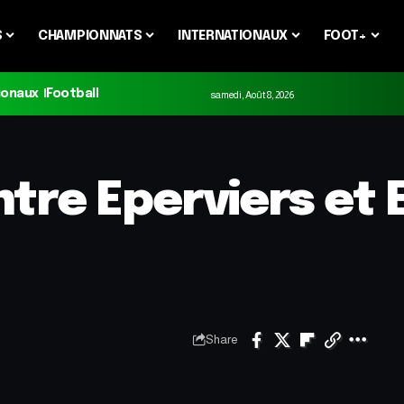
S
CHAMPIONNATS
INTERNATIONAUX
FOOT+
ionaux
Football
samedi, Août 8, 2026
ntre Eperviers et 
Share