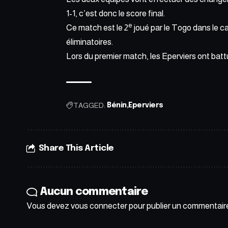
1-1, c’est donc le score final.
e
Ce match est le 2
joué par le Togo dans le c
éliminatoires.
Lors du premier match,
les Eperviers ont batt
TAGGED:
Bénin
Eperviers
Share This Article
Aucun commentaire
Vous devez
vous connecter
pour publier un commentair