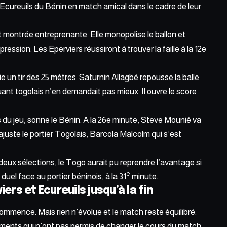
 Ecureuils du Bénin en match amical dans le cadre de leur
t montrée entreprenante. Elle monopolise le ballon et
pression. Les Eperviers réussiront à trouver la faille à la 12e
un tir des 25 mètres. Saturnin Allagbé repousse la balle
nt togolais n’en demandait pas mieux. Il ouvre le score
 du jeu, sonne le Bénin. A la 26e minute, Steve Mounié va
l ajuste le portier Togolais, Barcola Malcolm qui s’est
deux sélections, le Togo aurait pu reprendre l’avantage si
e
l face au portier béninois, à la 31
minute.
iers et Ecureuils jusqu’à la fin
mmence. Mais rien n’évolue et le match reste équilibré.
ents qui n’ont pas permis de changer le cours du match.