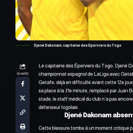
Djené Dakonam, capitaine des Eperviers du Togo
Le capitaine des
Éperviers du Togo
, Djené D
championnat espagnol de LaLiga avec Getafe
SHARE
Getafe, déjà en difficulté avant cette 12e jou
sa place à la 31e minute, remplacé par Juan Be
stade, le staff médical du club n’a pas encor
défenseur togolais.
Djené Dakonam absent
Cette blessure tombe à un moment critique po