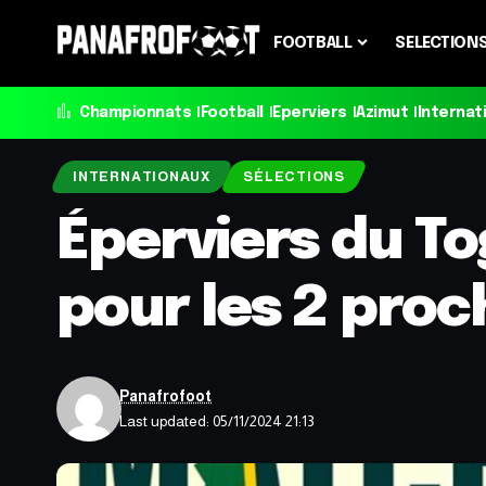
FOOTBALL
SELECTION
Championnats
Football
Eperviers
Azimut
Internat
INTERNATIONAUX
SÉLECTIONS
Éperviers du To
pour les 2 pro
Panafrofoot
Last updated: 05/11/2024 21:13