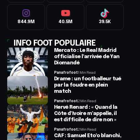
844.9M
40.5M
39.5K
INFO FOOT POPULAIRE
Mercato : Le Real Madrid
officialise l’arrivée de Yan
Diomandé
Panafrofoot
1 Min Read
Drame : un footballeur tué
par la foudre en plein
match
Panafrofoot
2 Min Read
Hervé Renard : « Quand la
Côte d’Ivoire m’appelle, il
est difficile de dire non »
Panafrofoot
2 Min Read
CAF : Samuel Eto’o blanchi,