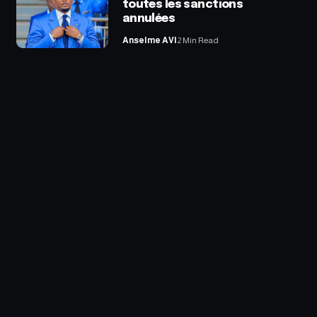
toutes les sanctions
annulées
Anselme AVI
2 Min Read