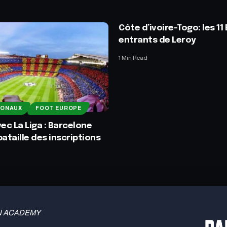
Côte d’ivoire-Togo: les 11
entrants de Leroy
1 Min Read
IONAUX
FOOT EUROPE
vec La Liga : Barcelone
bataille des inscriptions
 TBN ACADEMY