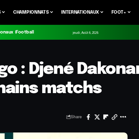
S
CHAMPIONNATS
INTERNATIONAUX
FOOT+
ionaux
Football
jeudi, Août 6, 2026
go : Djené Dakona
chains matchs
Share