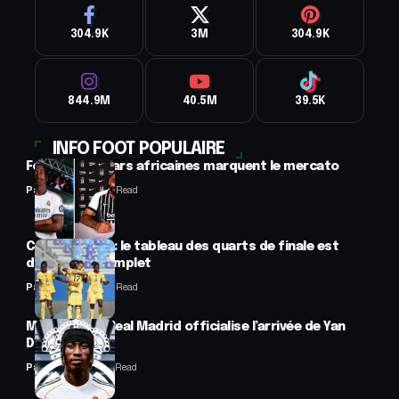
304.9K
3M
304.9K
844.9M
40.5M
39.5K
INFO FOOT POPULAIRE
Football : 2 stars africaines marquent le mercato
Panafrofoot
2 Min Read
CAN féminine : le tableau des quarts de finale est
désormais complet
Panafrofoot
2 Min Read
Mercato : Le Real Madrid officialise l’arrivée de Yan
Diomandé
Panafrofoot
1 Min Read