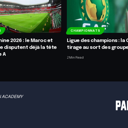
N
CHAMPIONNATS
ine 2026 : le Maroc et
Ligue des champions : la C
se disputent déjà la tête
tirage au sort des group
e A
2 Min Read
 TBN ACADEMY