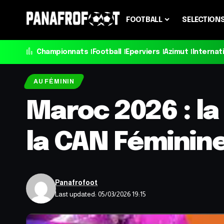
FOOTBALL
SELECTION
Championnats
Football
Eperviers
Azimut
Internat
AU FÉMININ
Maroc 2026 : la
la CAN Féminin
Panafrofoot
Last updated: 05/03/2026 19:15