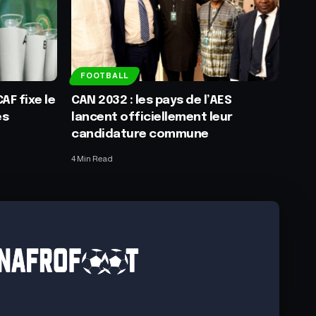
FOOTBALL
AF fixe le
CAN 2032 : les pays de l’AES
es
lancent officiellement leur
candidature commune
4 Min Read