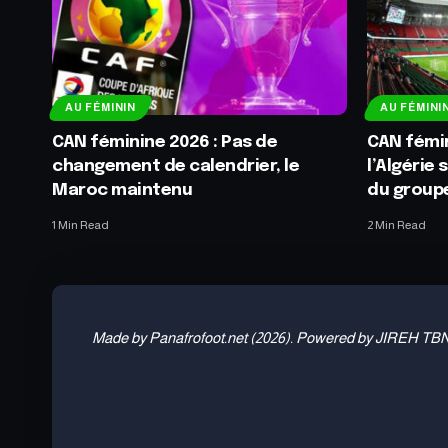
AU FÉMININ
AU FÉMINI
CAN féminine 2026 : Pas de
CAN fémin
changement de calendrier, le
l’Algérie 
Maroc maintenu
du group
1 Min Read
2 Min Read
Made by Panafrofoot.net (2026). Powered by JIREH