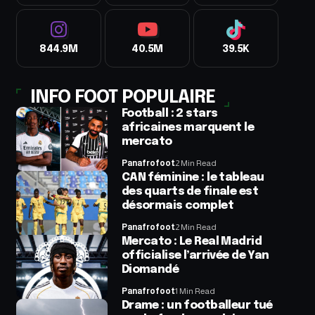
844.9M
40.5M
39.5K
INFO FOOT POPULAIRE
Football : 2 stars
africaines marquent le
mercato
Panafrofoot
2 Min Read
CAN féminine : le tableau
des quarts de finale est
désormais complet
Panafrofoot
2 Min Read
Mercato : Le Real Madrid
officialise l’arrivée de Yan
Diomandé
Panafrofoot
1 Min Read
Drame : un footballeur tué