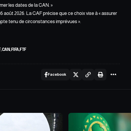
er les dates de la CAN. »
u 16 août 2026. La CAF précise que ce choix vise à « assurer
mpte tenu de circonstances imprévues ».
F
CAN
FIFA
FTF
Facebook