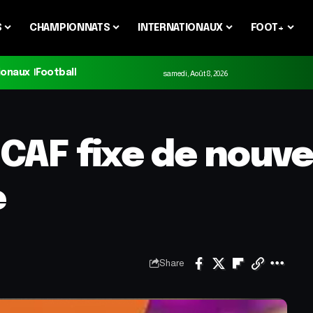
S
CHAMPIONNATS
INTERNATIONAUX
FOOT+
ionaux
Football
samedi, Août 8, 2026
 CAF fixe de nouve
e
Share