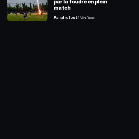
par la foudre en plein
match
Panafrofoot
2 Min Read