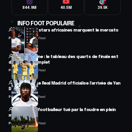
844.9M
40.5M
39.5K
INFO FOOT POPULAIRE
Football : 2 stars africaines marquent le mercato
Panafrofoot
2 Min Read
CAN féminine : le tableau des quarts de finale est
désormais complet
Panafrofoot
2 Min Read
Mercato : Le Real Madrid officialise l’arrivée de Yan
Diomandé
Panafrofoot
1 Min Read
Drame : un footballeur tué par la foudre en plein
match
Panafrofoot
2 Min Read