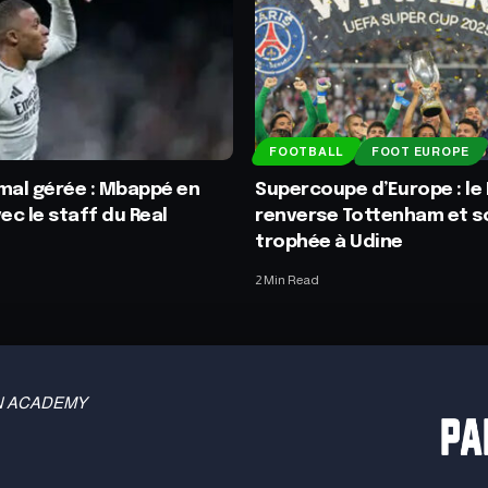
FOOTBALL
FOOT EUROPE
mal gérée : Mbappé en
Supercoupe d’Europe : le
ec le staff du Real
renverse Tottenham et so
trophée à Udine
2 Min Read
 TBN ACADEMY