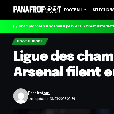
FOOTBALL
SELECTION
Championnats
Football
Eperviers
Azimut
Internat
FOOT EUROPE
Ligue des champ
Arsenal filent e
Panafrofoot
Last updated: 18/03/2026 09:39