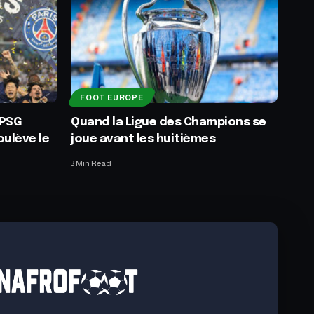
FOOT EUROPE
 PSG
Quand la Ligue des Champions se
ulève le
joue avant les huitièmes
3 Min Read