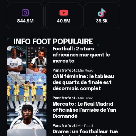
844.9M
40.5M
39.5K
INFO FOOT POPULAIRE
Football : 2 stars
africaines marquent le
mercato
Panafrofoot
2 Min Read
CAN féminine : le tableau
des quarts de finale est
désormais complet
Panafrofoot
2 Min Read
Mercato : Le Real Madrid
officialise l’arrivée de Yan
Diomandé
Panafrofoot
1 Min Read
Drame : un footballeur tué