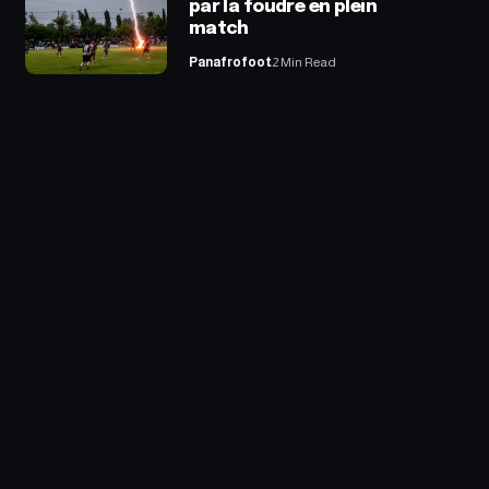
par la foudre en plein
match
Panafrofoot
2 Min Read