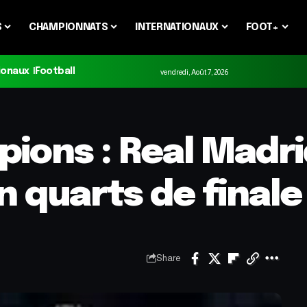
S
CHAMPIONNATS
INTERNATIONAUX
FOOT+
ionaux
Football
vendredi, Août 7, 2026
ions : Real Madri
n quarts de finale
Share