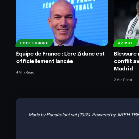
FOOT EUROPE
AZIMUT
Équipe de France : L’ère Zidane est
Blessure 
officiellement lancée
conflit av
Madrid
4 Min Read
2 Min Read
Made by Panafrofoot.net (2026). Powered by JIREH