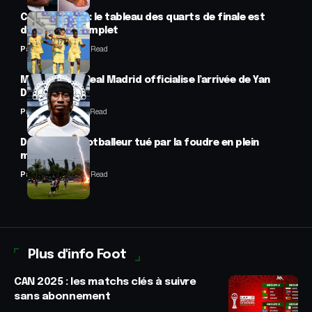
CAN féminine : le tableau des quarts de finale est
désormais complet
Panafrofoot
2 Min Read
Mercato : Le Real Madrid officialise l’arrivée de Yan
Diomandé
Panafrofoot
1 Min Read
Drame : un footballeur tué par la foudre en plein
match
Panafrofoot
2 Min Read
Plus d'info Foot
CAN 2025 : les matchs clés à suivre
sans abonnement