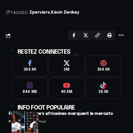
TAGGED:
Eperviers
Kévin Denkey
RESTEZ CONNECTES
304.9K
3M
304.9K
844.9M
40.5M
39.5K
INFO FOOT POPULAIRE
Football : 2 stars africaines marquent le mercato
Panafrofoot
2 Min Read