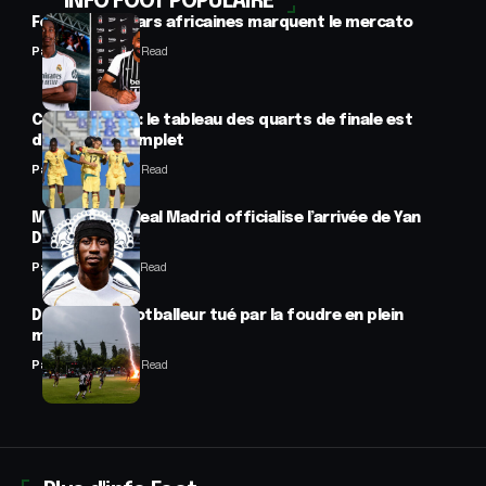
INFO FOOT POPULAIRE
Football : 2 stars africaines marquent le mercato
Panafrofoot
2 Min Read
CAN féminine : le tableau des quarts de finale est
désormais complet
Panafrofoot
2 Min Read
Mercato : Le Real Madrid officialise l’arrivée de Yan
Diomandé
Panafrofoot
1 Min Read
Drame : un footballeur tué par la foudre en plein
match
Panafrofoot
2 Min Read