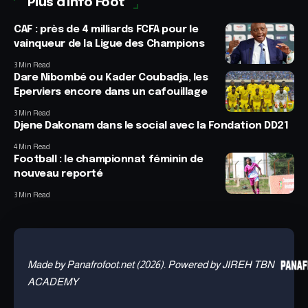
Plus d'info Foot
CAF : près de 4 milliards FCFA pour le
vainqueur de la Ligue des Champions
3 Min Read
Dare Nibombé ou Kader Coubadja, les
Eperviers encore dans un cafouillage
3 Min Read
Djene Dakonam dans le social avec la Fondation DD21
4 Min Read
Football : le championnat féminin de
nouveau reporté
3 Min Read
Made by Panafrofoot.net (2026). Powered by JIREH TBN
ACADEMY