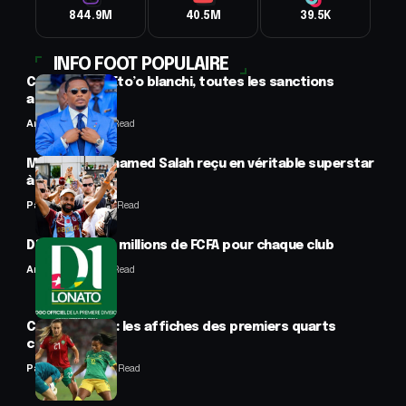
844.9M
40.5M
39.5K
INFO FOOT POPULAIRE
CAF : Samuel Eto’o blanchi, toutes les sanctions
annulées
Anselme AVI
2 Min Read
Mercato : Mohamed Salah reçu en véritable superstar
à Trabzon
Panafrofoot
1 Min Read
D1 Lonato : 70 millions de FCFA pour chaque club
Anselme AVI
2 Min Read
CAN féminine : les affiches des premiers quarts
connues
Panafrofoot
2 Min Read