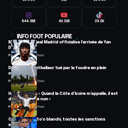
304.9K
3M
304.9K
844.9M
40.5M
39.5K
INFO FOOT POPULAIRE
Mercato : Le Real Madrid officialise l’arrivée de Yan
Diomandé
Panafrofoot
1 Min Read
Drame : un footballeur tué par la foudre en plein
match
Panafrofoot
2 Min Read
Hervé Renard : « Quand la Côte d’Ivoire m’appelle, il est
difficile de dire non »
Panafrofoot
2 Min Read
CAF : Samuel Eto’o blanchi, toutes les sanctions
annulées