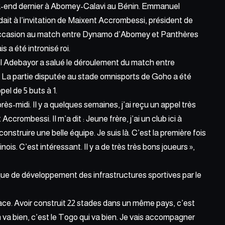
eek-end dernier à Abomey-Calavi au Bénin
. Emmanuel
t à l’invitation de Maixent Accrombessi, président de
 l’occasion au match entre Dynamo d’Abomey et Panthères
s a été intronisé roi.
el Adebayor a salué le déroulement du match entre
a partie disputée au stade omnisports de Goho a été
el de 5 buts à 1.
rès-midi. Il y a quelques semaines, j’ai reçu un appel très
ccrombessi. Il m’a dit : Jeune frère, j’ai un club ici à
nstruire une belle équipe. Je suis là. C’est la première fois
is. C’est intéressant. Il y a de très très bons joueurs »,
ique de développement des infrastructures sportives par le
place. Avoir construit 22 stades dans un même pays, c’est
nin va bien, c’est le Togo qui va bien. Je vais accompagner