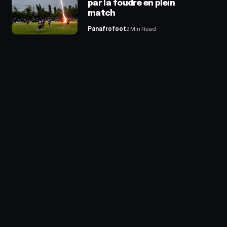
par la foudre en plein
match
Panafrofoot
2 Min Read