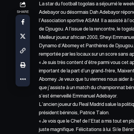
La
star du football togolais a séjourné le w
Adebayor ou désormais Dah Adebayor répondai
SHARE
l’Association sportive ASAM. Il a assisté à
de Djougou. A l’issue de la rencontre, le togolai
Meilleur joueur africain 2008, Sheyi Emmanu
Dynamo d’Abomey et Panthères de Djougou. L
remportée par les locaux sur un score sans app
« Je suis très content d’être parmi vous cet ap
important de la part d’un grand-frère, Maixent A
Abomey. Je veux que tu viennes nous aider à co
que j’assiste à un match du championnat bénino
s’est émerveillé
Emmanuel Adebayor
.
L’ancien joueur du Real Madrid salue la polit
président béninois, Patrice Talon.
« Je vois que le Chef de l’Etat a mis tout en 
juste magnifique. Félicitations à lui. Si le Bé