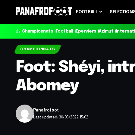
FOOTBALL
SELECTION
Championnats
Football
Eperviers
Azimut
Internat
CHAMPIONNATS
Foot: Shéyi, int
Abomey
Panafrofoot
Last updated: 30/05/2022 15:02