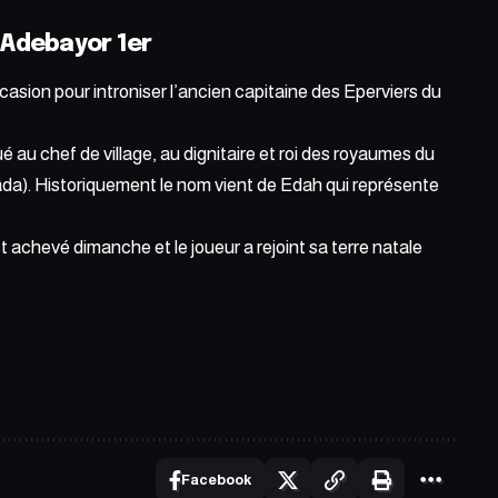
 Adebayor 1er
casion pour introniser l’ancien capitaine des Eperviers du
é au chef de village, au dignitaire et roi des royaumes du
a). Historiquement le nom vient de Edah qui représente
st achevé dimanche et le joueur a rejoint sa terre natale
Facebook