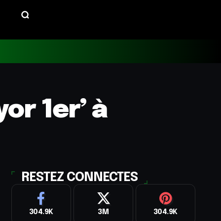
or 1er’ à
RESTEZ CONNECTES
304.9K
3M
304.9K