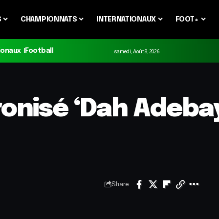
S
CHAMPIONNATS
INTERNATIONAUX
FOOT+
ionaux
Football
samedi, Août 8, 2026
ronisé ‘Dah Adebay
Share