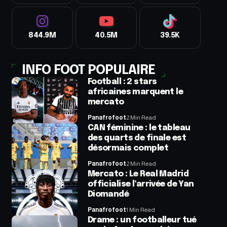
844.9M
40.5M
39.5K
INFO FOOT POPULAIRE
Football : 2 stars
africaines marquent le
mercato
Panafrofoot
2 Min Read
CAN féminine : le tableau
des quarts de finale est
désormais complet
Panafrofoot
2 Min Read
Mercato : Le Real Madrid
officialise l’arrivée de Yan
Diomandé
Panafrofoot
1 Min Read
Drame : un footballeur tué