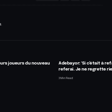
e.
eurs joueurs du nouveau
Adebayor: ‘Si c’était à refa
referai. Je ne regrette rie
3 Min Read