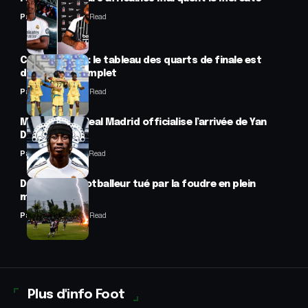
Panafrofoot
2 Min Read
CAN féminine : le tableau des quarts de finale est
désormais complet
Panafrofoot
2 Min Read
Mercato : Le Real Madrid officialise l’arrivée de Yan
Diomandé
Panafrofoot
1 Min Read
Drame : un footballeur tué par la foudre en plein
match
Panafrofoot
2 Min Read
Plus d'info Foot