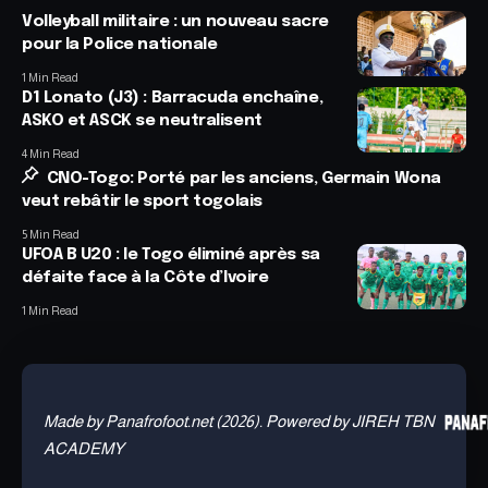
Volleyball militaire : un nouveau sacre
pour la Police nationale
1 Min Read
D1 Lonato (J3) : Barracuda enchaîne,
ASKO et ASCK se neutralisent
4 Min Read
CNO-Togo: Porté par les anciens, Germain Wona
veut rebâtir le sport togolais
5 Min Read
UFOA B U20 : le Togo éliminé après sa
défaite face à la Côte d’Ivoire
1 Min Read
Made by Panafrofoot.net (2026). Powered by JIREH TBN
ACADEMY