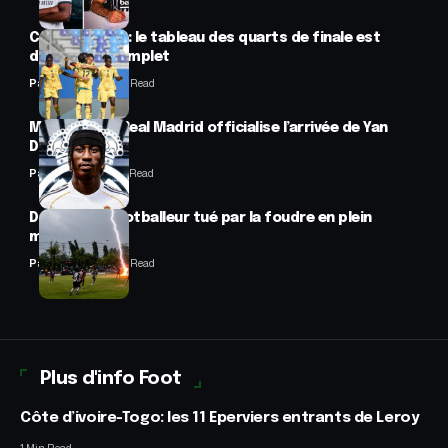
CAN féminine : le tableau des quarts de finale est
désormais complet
Panafrofoot
2 Min Read
Mercato : Le Real Madrid officialise l’arrivée de Yan
Diomandé
Panafrofoot
1 Min Read
Drame : un footballeur tué par la foudre en plein
match
Panafrofoot
2 Min Read
Plus d'info Foot
Côte d’ivoire-Togo: les 11 Eperviers entrants de Leroy