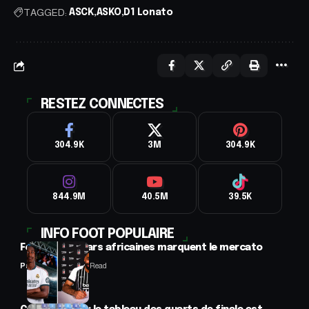
TAGGED:
ASCK
ASKO
D1 Lonato
RESTEZ CONNECTES
304.9K
3M
304.9K
844.9M
40.5M
39.5K
INFO FOOT POPULAIRE
Football : 2 stars africaines marquent le mercato
Panafrofoot
2 Min Read