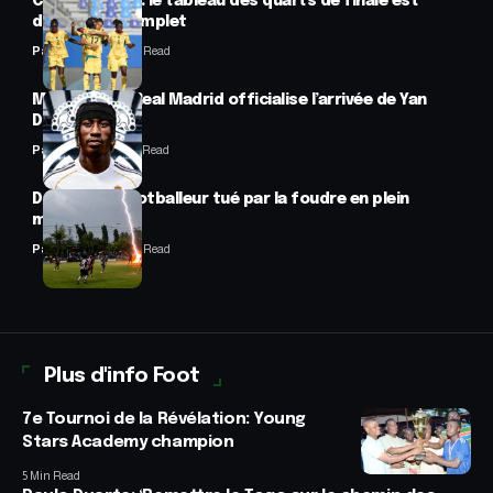
CAN féminine : le tableau des quarts de finale est
désormais complet
Panafrofoot
2 Min Read
Mercato : Le Real Madrid officialise l’arrivée de Yan
Diomandé
Panafrofoot
1 Min Read
Drame : un footballeur tué par la foudre en plein
match
Panafrofoot
2 Min Read
Plus d'info Foot
7e Tournoi de la Révélation: Young
Stars Academy champion
5 Min Read