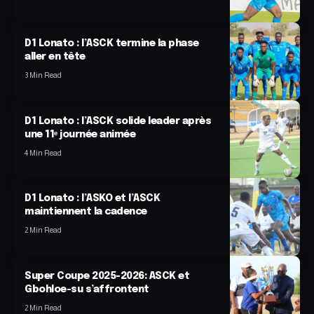
D1 Lonato : l’ASCK termine la phase
aller en tête
3 Min Read
D1 Lonato : l’ASCK solide leader après
une 11ᵉ journée animée
4 Min Read
D1 Lonato : l’ASKO et l’ASCK
maintiennent la cadence
2 Min Read
Super Coupe 2025-2026: ASCK et
Gbohloe-su s’affrontent
2 Min Read