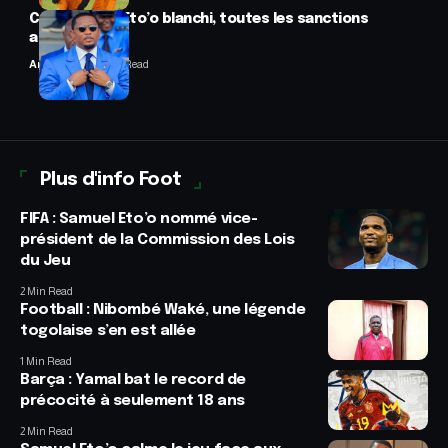
CAF : Samuel Eto’o blanchi, toutes les sanctions
annulées
Anselme AVI
2 Min Read
Plus d'info Foot
FIFA : Samuel Eto’o nommé vice-
président de la Commission des Lois
du Jeu
2 Min Read
Football : Nibombé Waké, une légende
togolaise s’en est allée
1 Min Read
Barça : Yamal bat le record de
précocité à seulement 18 ans
2 Min Read