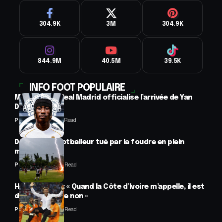
304.9K
3M
304.9K
844.9M
40.5M
39.5K
INFO FOOT POPULAIRE
Mercato : Le Real Madrid officialise l’arrivée de Yan
Diomandé
Panafrofoot
1 Min Read
Drame : un footballeur tué par la foudre en plein
match
Panafrofoot
2 Min Read
Hervé Renard : « Quand la Côte d’Ivoire m’appelle, il est
difficile de dire non »
Panafrofoot
2 Min Read