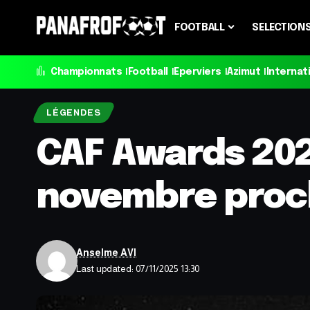
FOOTBALL
SELECTION
Championnats
Football
Eperviers
Azimut
Internat
LÉGENDES
CAF Awards 202
novembre proc
Anselme AVI
Last updated: 07/11/2025 13:30