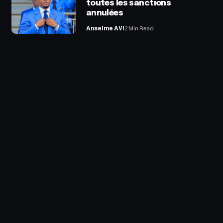
toutes les sanctions
annulées
Anselme AVI
2 Min Read