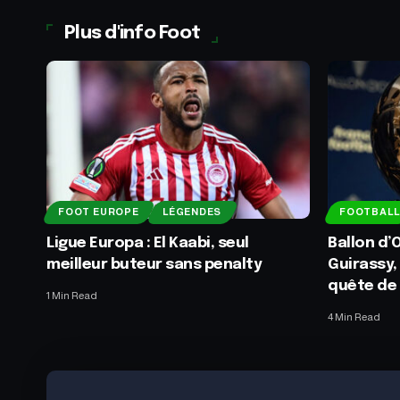
Plus d'info Foot
FOOT EUROPE
LÉGENDES
FOOTBALL
Ligue Europa : El Kaabi, seul
Ballon d’O
meilleur buteur sans penalty
Guirassy,
quête de
1 Min Read
4 Min Read