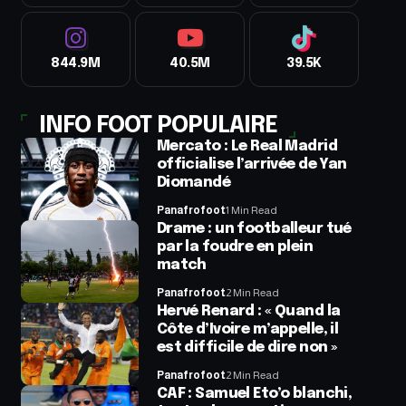
844.9M
40.5M
39.5K
INFO FOOT POPULAIRE
Mercato : Le Real Madrid
officialise l’arrivée de Yan
Diomandé
Panafrofoot
1 Min Read
Drame : un footballeur tué
par la foudre en plein
match
Panafrofoot
2 Min Read
Hervé Renard : « Quand la
Côte d’Ivoire m’appelle, il
est difficile de dire non »
Panafrofoot
2 Min Read
CAF : Samuel Eto’o blanchi,