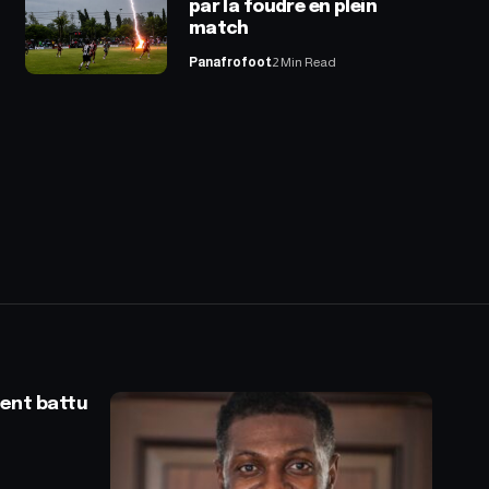
par la foudre en plein
match
Panafrofoot
2 Min Read
ent battu