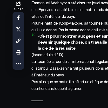
Emmanuel Adebayor a été discuter jeudi avec 
des Eperviers est allé faire le compte rendu d
SHARE
villes de l’intérieur du pays.
Pour le natif de Kodjoviakopé, sa tournée h
qu’il lui a donné. Par la même occasion il invite
«C’est pour montrer aux gens et sur
devenir quelque chose, on travaille p
la clé de la réussite.
{loadmoduleid 210}
La tournée a conduit l’international togol
d’Istanbul Basaksehir a fait plusieurs dons 
à l’intérieur du pays.
Pas plus que ce matin il a offert un chèque de
quartier dans lequel il a grandi.