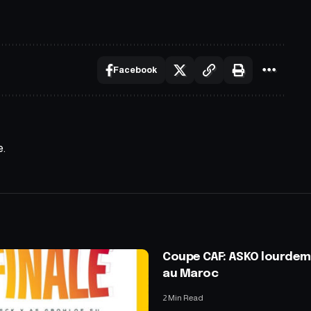
Facebook
e.
Coupe CAF: ASKO lourdem
au Maroc
2 Min Read