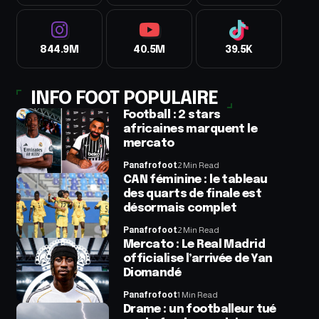
844.9M
40.5M
39.5K
INFO FOOT POPULAIRE
Football : 2 stars
africaines marquent le
mercato
Panafrofoot
2 Min Read
CAN féminine : le tableau
des quarts de finale est
désormais complet
Panafrofoot
2 Min Read
Mercato : Le Real Madrid
officialise l’arrivée de Yan
Diomandé
Panafrofoot
1 Min Read
Drame : un footballeur tué