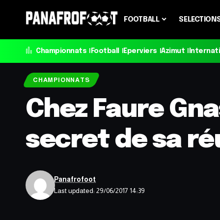
FOOTBALL
SELECTION
Championnats
Football
Eperviers
Azimut
Internat
CHAMPIONNATS
Chez Faure Gna
secret de sa ré
Panafrofoot
Last updated: 29/06/2017 14:39