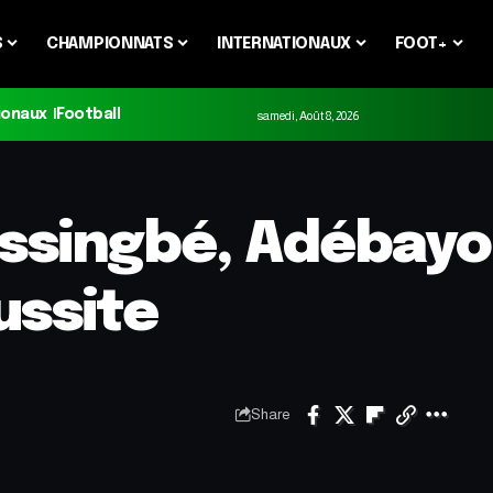
S
CHAMPIONNATS
INTERNATIONAUX
FOOT+
ionaux
Football
samedi, Août 8, 2026
ssingbé, Adébayor
ussite
Share