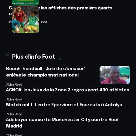
CAN féminine : les affiches des premiers quarts
connues
Panafrofoot
2 Min Read
Plus d'info Foot
Beach-handball: ‘Joie de s’amuser’
enlève le championnat national
3 Min Read
ACNOA: les Jeux de la Zone 3 regroupent 400 athlètes
3 Min Read
Match nul 1-1 entre Eperviers et Ecureuils à Antalya
2 Min Read
Adebayor supporte Manchester City contre Real
Madrid
2 Min Read