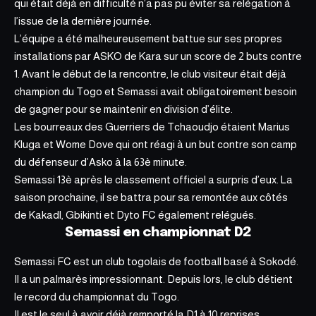
qui était déjà en difficulté n’a pas pu éviter sa relégation à
l’issue de la dernière journée.
L’équipe a été malheureusement battue sur
ses propres
installations
par ASKO de Kara sur un score de 2 buts contre
1. Avant le début de la rencontre, le club visiteur était déjà
champion du Togo et Semassi avait obligatoirement besoin
de gagner pour se maintenir en division d’élite.
Les bourreaux des Guerriers de Tchaoudjo étaient Marius
Kluga et Wome Dove qui ont réagi à un but contre son camp
du défenseur d’Asko à la 63è minute.
Semassi 13è après le classement officiel a surpris d’eux. La
saison prochaine, il se battra pour sa remontée aux côtés
de Kakadl, Gbikinti et Dyto FC également relégués.
Semassi en championnat D2
Semassi FC est un club togolais de football basé à Sokodé.
Il a un palmarès impressionnant. Depuis lors, le club détient
le record du
championnat du Togo
.
Il est le seul à avoir déjà remporté la D1 à 10 reprises.