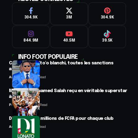
304.9K
3M
304.9K
844.9M
40.5M
39.5K
INFO FOOT POPULAIRE
CAF : Samuel Eto’o blanchi, toutes les sanctions
annulées
Anselme AVI
2 Min Read
Mercato : Mohamed Salah reçu en véritable superstar
à Trabzon
Panafrofoot
1 Min Read
D1 Lonato : 70 millions de FCFA pour chaque club
Anselme AVI
2 Min Read