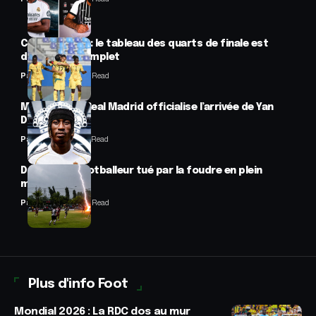
CAN féminine : le tableau des quarts de finale est
désormais complet
Panafrofoot
2 Min Read
Mercato : Le Real Madrid officialise l’arrivée de Yan
Diomandé
Panafrofoot
1 Min Read
Drame : un footballeur tué par la foudre en plein
match
Panafrofoot
2 Min Read
Plus d'info Foot
Mondial 2026 : La RDC dos au mur