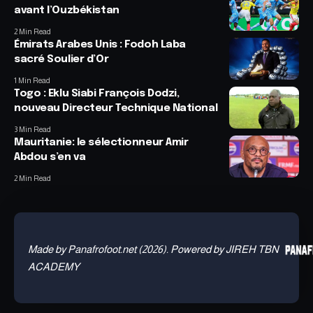
avant l’Ouzbékistan
2 Min Read
Émirats Arabes Unis : Fodoh Laba
sacré Soulier d’Or
1 Min Read
Togo : Eklu Siabi François Dodzi,
nouveau Directeur Technique National
3 Min Read
Mauritanie: le sélectionneur Amir
Abdou s’en va
2 Min Read
Made by Panafrofoot.net (2026). Powered by JIREH TBN
ACADEMY