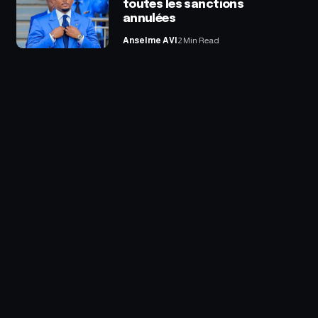
toutes les sanctions
annulées
Anselme AVI
2 Min Read