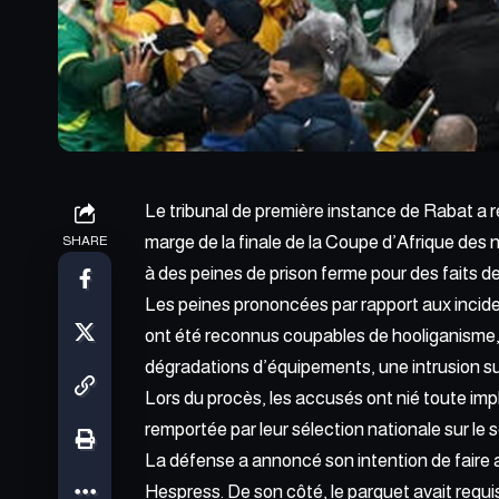
Le tribunal de première instance de Rabat a 
marge de la finale de la Coupe d’Afrique des
SHARE
à des peines de prison ferme pour des faits d
Les peines prononcées par rapport aux incid
ont été reconnus
coupables de hooliganisme, i
dégradations d’équipements, une intrusion sur 
Lors du procès, les accusés ont nié toute impl
remportée par leur sélection nationale sur le 
La défense a annoncé son intention de faire a
Hespress. De son côté, le parquet avait requi