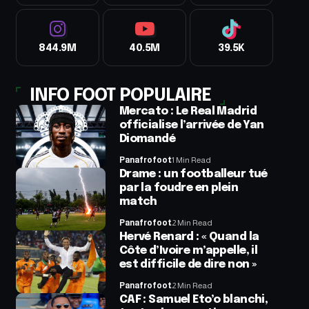
844.9M
40.5M
39.5K
INFO FOOT POPULAIRE
Mercato : Le Real Madrid
officialise l’arrivée de Yan
Diomandé
Panafrofoot
1 Min Read
Drame : un footballeur tué
par la foudre en plein
match
Panafrofoot
2 Min Read
Hervé Renard : « Quand la
Côte d’Ivoire m’appelle, il
est difficile de dire non »
Panafrofoot
2 Min Read
CAF : Samuel Eto’o blanchi,