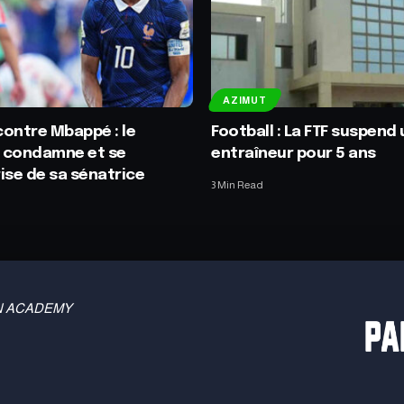
AZIMUT
ontre Mbappé : le
Football : La FTF suspend 
 condamne et se
entraîneur pour 5 ans
ise de sa sénatrice
3 Min Read
 TBN ACADEMY