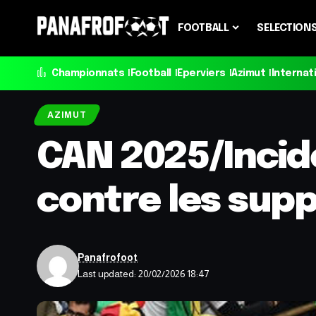
FOOTBALL
SELECTION
Championnats
Football
Eperviers
Azimut
Internat
AZIMUT
CAN 2025/Incide
contre les sup
Panafrofoot
Last updated: 20/02/2026 18:47