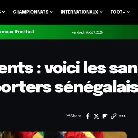
S
CHAMPIONNATS
INTERNATIONAUX
FOOT+
ionaux
Football
vendredi, Août 7, 2026
nts : voici les sa
porters sénégalai
Share