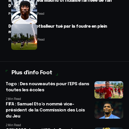
Mercato : Le Real Madrid officialise l’arrivée de Yan
Diomandé
Panafrofoot
1 Min Read
Drame : un footballeur tué par la foudre en plein
match
Panafrofoot
2 Min Read
Plus d'info Foot
Togo : Des nouveautés pour l’EPS dans
toutes les écoles
2 Min Read
FIFA : Samuel Eto’o nommé vice-
président de la Commission des Lois
du Jeu
2 Min Read