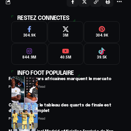
RESTEZ CONNECTES
304.9K
3M
304.9K
844.9M
40.5M
39.5K
INFO FOOT POPULAIRE
Football : 2 stars africaines marquent le mercato
Panafrofoot
2 Min Read
CAN féminine : le tableau des quarts de finale est
désormais complet
Panafrofoot
2 Min Read