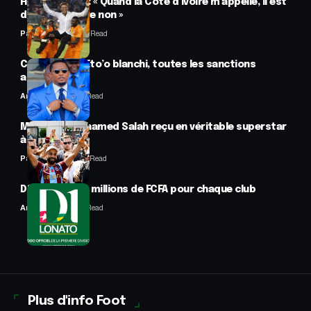
Hervé Renard : « Quand la Côte d’Ivoire m’appelle, il est
difficile de dire non »
Panafrofoot
2 Min Read
CAF : Samuel Eto’o blanchi, toutes les sanctions
annulées
Anselme AVI
2 Min Read
Mercato : Mohamed Salah reçu en véritable superstar
à Trabzon
Panafrofoot
1 Min Read
D1 Lonato : 70 millions de FCFA pour chaque club
Anselme AVI
2 Min Read
Plus d'info Foot