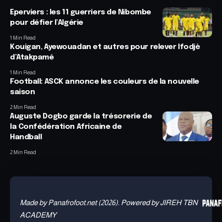
Eperviers : les 11 guerriers de Nibombe
pour défier l’Algérie
1 Min Read
Kouigan, Ayewouadan et autres pour relever Ifodjè
d’Atakpamé
1 Min Read
Football: ASCK annonce les couleurs de la nouvelle
saison
2 Min Read
Auguste Dogbo garde la trésorerie de
la Confédération Africaine de
Handball
2 Min Read
Made by Panafrofoot.net (2026). Powered by JIREH TBN
ACADEMY