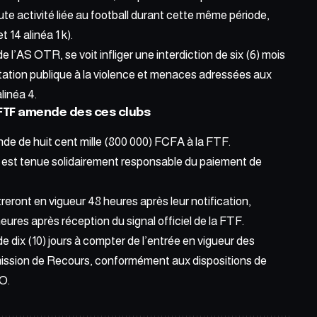
ute activité liée au football durant cette même période,
t 14 alinéa 1 k).
l’AS OTR, se voit infliger une interdiction de six (6) mois
ncitation publique à la violence et menaces adressées aux
alinéa 4.
 FTF amende des ces clubs
nde de huit cent mille (800 000) FCFA à la FTF.
R est tenue solidairement responsable du paiement de
reront en vigueur
48 heures
après leur notification,
ures après réception du signal officiel de la FTF.
e dix (10) jours à compter de l’entrée en vigueur des
mission de Recours, conformément aux dispositions de
TO.