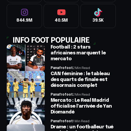
844.9M
40.5M
39.5K
INFO FOOT POPULAIRE
Football : 2 stars
africaines marquent le
mercato
Panafrofoot
2 Min Read
CAN féminine : le tableau
des quarts de finale est
désormais complet
Panafrofoot
2 Min Read
Mercato : Le Real Madrid
officialise l’arrivée de Yan
Diomandé
Panafrofoot
1 Min Read
Drame : un footballeur tué