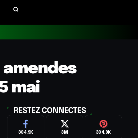
et amendes
25 mai
RESTEZ CONNECTES
304.9K
3M
304.9K