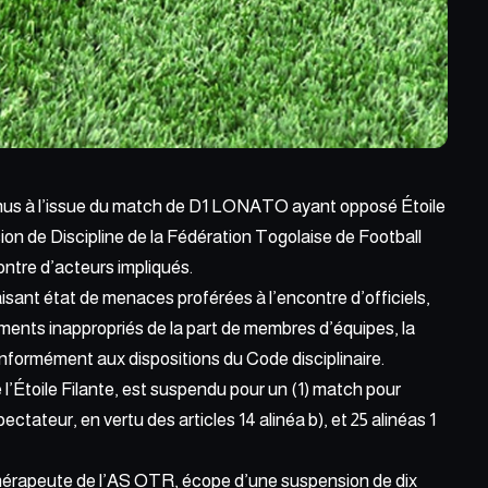
nus à l’issue du match de
D1 LONATO
ayant opposé Étoile
ion de Discipline de la Fédération Togolaise de Football
ontre d’acteurs impliqués.
sant état de menaces proférées à l’encontre d’officiels,
ments inappropriés de la part de membres d’équipes, la
nformément aux dispositions du Code disciplinaire.
’Étoile Filante, est suspendu pour un (1) match pour
ctateur, en vertu des articles 14 alinéa b), et 25 alinéas 1
rapeute de l’AS OTR, écope d’une suspension de dix