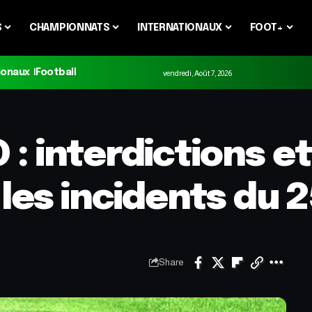
S
CHAMPIONNATS
INTERNATIONAUX
FOOT+
ionaux
Football
vendredi, Août 7, 2026
 : interdictions 
les incidents du 
Share