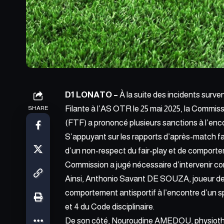
D1 LONATO –
À la suite des incidents surve
Filante à l’AS OTR le 25 mai 2025, la Commiss
SHARE
(FTF) a prononcé plusieurs sanctions à l’enc
S’appuyant sur les rapports d’après-match fai
d’un non-respect du fair-play et de comporte
Commission a jugé nécessaire d’intervenir co
Ainsi, Anthonio Savant DE SOUZA, joueur de l
comportement antisportif à l’encontre d’un spe
et 4 du Code disciplinaire.
De son côté, Nouroudine AMEDOU, physiothé