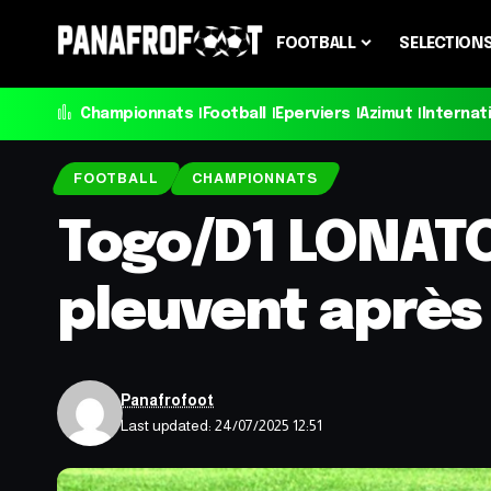
FOOTBALL
SELECTION
Championnats
Football
Eperviers
Azimut
Internat
FOOTBALL
CHAMPIONNATS
Togo/D1 LONATO
pleuvent après 
Panafrofoot
Last updated: 24/07/2025 12:51