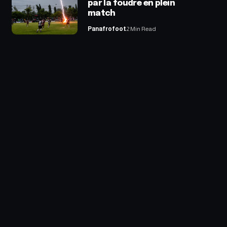
par la foudre en plein
match
Panafrofoot
2 Min Read