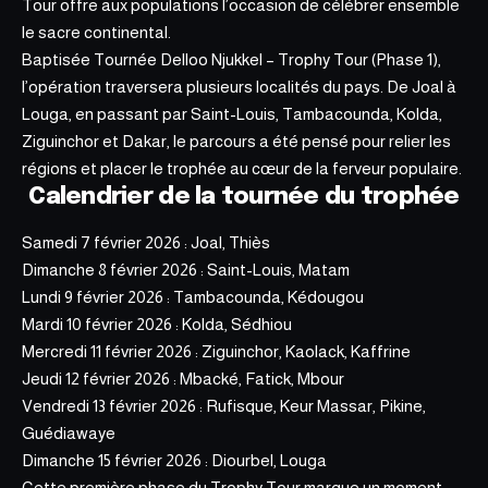
Tour offre aux popu
lations l’occasion d
e célébrer ensemble
le sacre continental.
Baptisée Tournée Delloo Njukkel – Trophy Tour (Phase 1),
l’opération traversera plusieurs localités du pays. De Joal à
Louga, en passant par Saint-Louis, Tambacounda, Kolda,
Ziguinchor et Dakar, le parcours a été pensé pour relier les
régions et placer le trophée au cœur de la ferveur populaire.
Calendrier de la tournée du trophée
Samedi 7 février 2026 : Joal, Thiès
Dimanche 8 février 2026 : Saint-Louis, Matam
Lundi 9 février 2026 : Tambacounda, Kédougou
Mardi 10 février 2026 : Kolda, Sédhiou
Mercredi 11 février 2026 : Ziguinchor, Kaolack, Kaffrine
Jeudi 12 février 2026 : Mbacké, Fatick, Mbour
Vendredi 13 février 2026 : Rufisque, Keur Massar, Pikine,
Guédiawaye
Dimanche 15 février 2026 : Diourbel, Louga
Cette première phase du Trophy Tour marque un moment