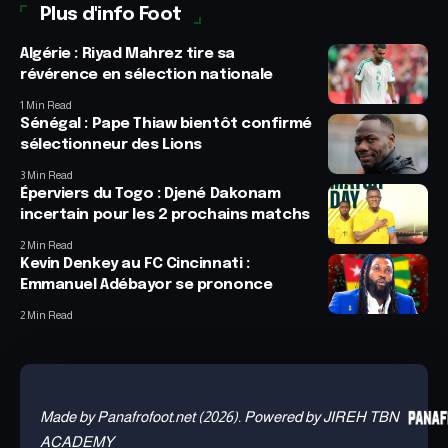
Plus d'info Foot
Algérie : Riyad Mahrez tire sa
révérence en sélection nationale
1 Min Read
Sénégal : Pape Thiaw bientôt confirmé
sélectionneur des Lions
3 Min Read
Éperviers du Togo : Djené Dakonam
incertain pour les 2 prochains matchs
2 Min Read
Kevin Denkey au FC Cincinnati :
Emmanuel Adébayor se prononce
2 Min Read
Made by Panafrofoot.net (2026). Powered by JIREH TBN
ACADEMY