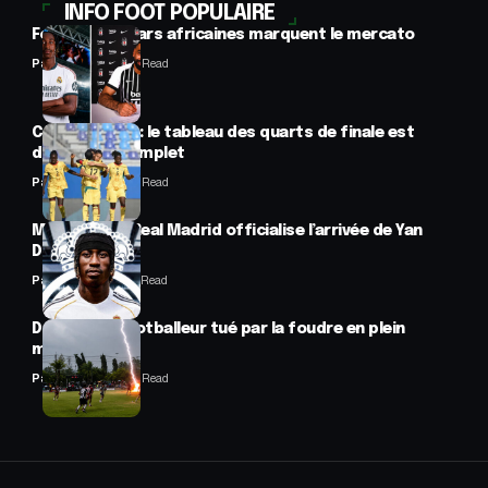
INFO FOOT POPULAIRE
Football : 2 stars africaines marquent le mercato
Panafrofoot
2 Min Read
CAN féminine : le tableau des quarts de finale est
désormais complet
Panafrofoot
2 Min Read
Mercato : Le Real Madrid officialise l’arrivée de Yan
Diomandé
Panafrofoot
1 Min Read
Drame : un footballeur tué par la foudre en plein
match
Panafrofoot
2 Min Read