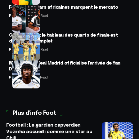
Football : 2 stars africaines marquent le mercato
Panafrofoot
2 Min Read
CAN féminine : le tableau des quarts de finale est
désormais complet
Panafrofoot
2 Min Read
Mercato : Le Real Madrid officialise l’arrivée de Yan
Diomandé
Panafrofoot
1 Min Read
Plus d'info Foot
Football : Le gardien capverdien
Vozinha accueilli comme une star au
Chili