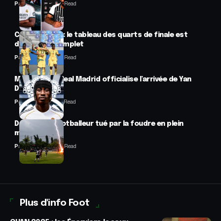
Panafrofoot
2 Min Read
CAN féminine : le tableau des quarts de finale est
désormais complet
Panafrofoot
2 Min Read
Mercato : Le Real Madrid officialise l’arrivée de Yan
Diomandé
Panafrofoot
1 Min Read
Drame : un footballeur tué par la foudre en plein
match
Panafrofoot
2 Min Read
Plus d'info Foot