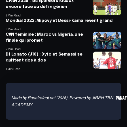
CHAN 2025 : les Éperviers locaux
encore face au défi nigérien
2 Min Read
Mondial 2022: Akpovy et Bessi-Kama rêvent grand
3 Min Read
CAN féminine : Maroc vs Nigéria, une
finale qui promet
2 Min Read
D1 Lonato (J10) : Dyto et Semassi se
quittent dos à dos
1 Min Read
Made by Panafrofoot.net (2026). Powered by JIREH TBN
ACADEMY