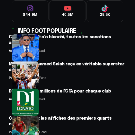
844.9M
40.5M
39.5K
INFO FOOT POPULAIRE
CAF : Samuel Eto’o blanchi, toutes les sanctions
annulées
Anselme AVI
2 Min Read
Mercato : Mohamed Salah reçu en véritable superstar
à Trabzon
Panafrofoot
1 Min Read
D1 Lonato : 70 millions de FCFA pour chaque club
Anselme AVI
2 Min Read
CAN féminine : les affiches des premiers quarts
connues
Panafrofoot
2 Min Read