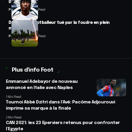
Diomandé
Panafrofoot
1 Min Read
Drame : un footballeur tué par la foudre en plein
match
Panafrofoot
2 Min Read
Plus d'info Foot
Emmanuel Adebayor de nouveau
annoncé en Italie avec Naples
1 Min Read
Tournoi Abbé Dzitri dans l’Avé: Pacôme Adjourouvi
imprime sa marque à la finale
2 Min Read
CAN 2021: les 23 Eperviers retenus pour confronter
l’Egypte