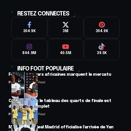
RESTEZ CONNECTES
304.9K
3M
304.9K
844.9M
40.5M
39.5K
INFO FOOT POPULAIRE
Football : 2 stars africaines marquent le mercato
Panafrofoot
2 Min Read
CAN féminine : le tableau des quarts de finale est
désormais complet
Panafrofoot
2 Min Read
Mercato : Le Real Madrid officialise l’arrivée de Yan