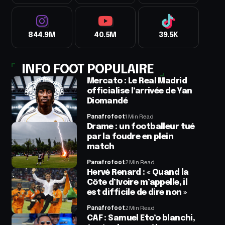
844.9M
40.5M
39.5K
INFO FOOT POPULAIRE
Mercato : Le Real Madrid
officialise l’arrivée de Yan
Diomandé
Panafrofoot
1 Min Read
Drame : un footballeur tué
par la foudre en plein
match
Panafrofoot
2 Min Read
Hervé Renard : « Quand la
Côte d’Ivoire m’appelle, il
est difficile de dire non »
Panafrofoot
2 Min Read
CAF : Samuel Eto’o blanchi,