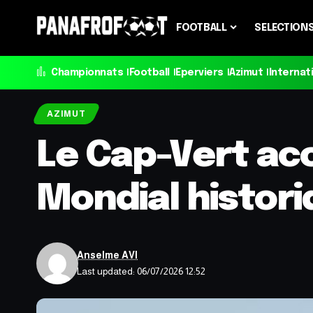
FOOTBALL
SELECTION
Championnats
Football
Eperviers
Azimut
Internat
AZIMUT
Le Cap-Vert acc
Mondial histor
Anselme AVI
Last updated: 06/07/2026 12:52