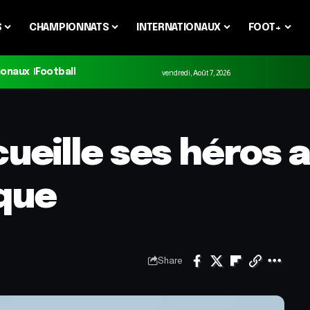
S
CHAMPIONNATS
INTERNATIONAUX
FOOT+
ionaux
Football
vendredi, Août 7, 2026
ueille ses héros 
ique
Share