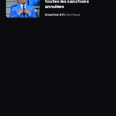
toutes les sanctions
annulées
Anselme AVI
2 Min Read