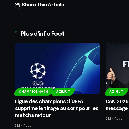
Share This Article
Plus d'info Foot
CHAMPIONNATS
AZIMUT
AZIMUT
Ligue des champions : l’UEFA
CAN 2025 
supprime le tirage au sort pour les
message v
matchs retour
2 Min Read
3 Min Read