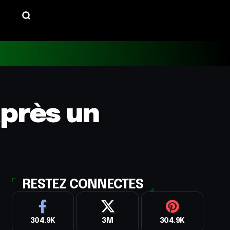
après un
RESTEZ CONNECTES
304.9K
3M
304.9K