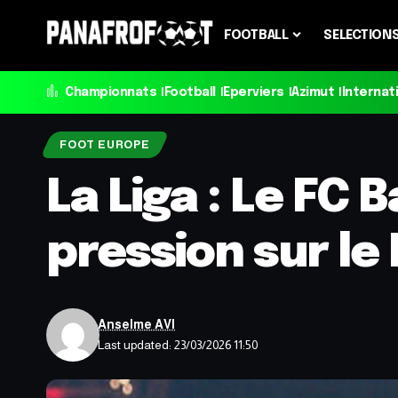
FOOTBALL
SELECTION
Championnats
Football
Eperviers
Azimut
Internat
FOOT EUROPE
La Liga : Le FC 
pression sur le
Anselme AVI
Last updated: 23/03/2026 11:50