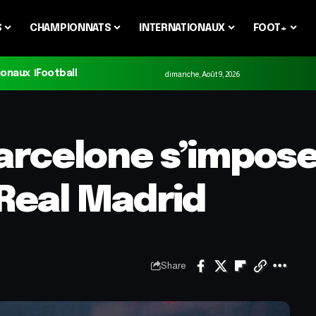
S
CHAMPIONNATS
INTERNATIONAUX
FOOT+
ionaux
Football
dimanche, Août 9, 2026
Barcelone s’impose
 Real Madrid
Share