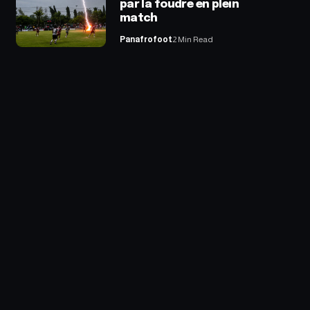
par la foudre en plein
match
Panafrofoot
2 Min Read