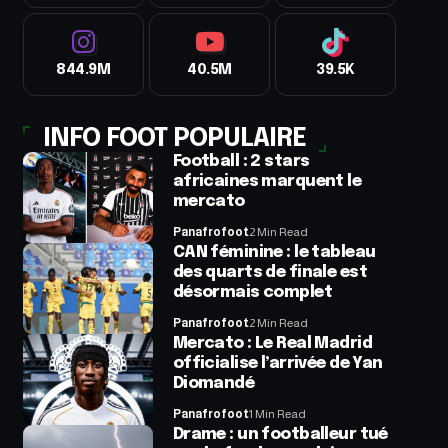
844.9M
40.5M
39.5K
INFO FOOT POPULAIRE
Football : 2 stars
africaines marquent le
mercato
Panafrofoot
2 Min Read
CAN féminine : le tableau
des quarts de finale est
désormais complet
Panafrofoot
2 Min Read
Mercato : Le Real Madrid
officialise l’arrivée de Yan
Diomandé
Panafrofoot
1 Min Read
Drame : un footballeur tué