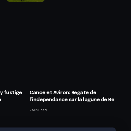
y fustige
Canoé et Aviron: Régate de
e
l’indépendance sur la lagune de Bè
2 Min Read