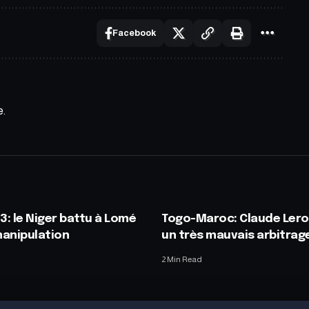
Facebook
e.
: le Niger battu à Lomé
Togo-Maroc: Claude Lero
 manipulation
un très mauvais arbitrag
2 Min Read