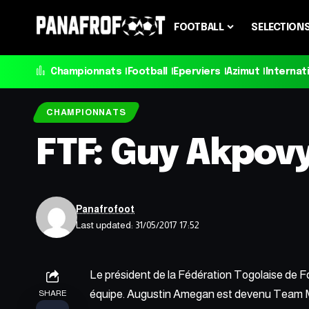
FOOTBALL
SELECTION
Championnats
Football
Eperviers
Azimut
Internat
CHAMPIONNATS
FTF: Guy Akpov
Panafrofoot
Last updated: 31/05/2017 17:52
Le président de la Fédération Togolaise de F
équipe. Augustin Amegan est devenu Team Me
SHARE