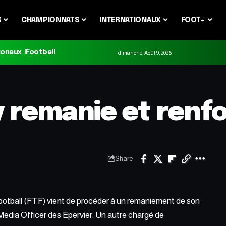
S
CHAMPIONNATS
INTERNATIONAUX
FOOT+
ionaux
Football
dimanche, Août 9, 2026
y remanie et renf
Share
ootball (FTF) vient de procéder à un remaniement de son
dia Officer des Epervier. Un autre chargé de