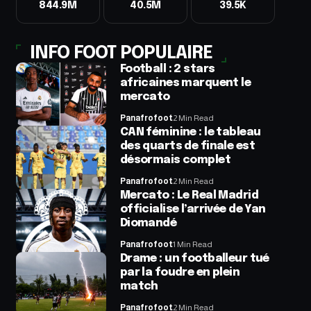
844.9M
40.5M
39.5K
INFO FOOT POPULAIRE
Football : 2 stars
africaines marquent le
mercato
Panafrofoot
2 Min Read
CAN féminine : le tableau
des quarts de finale est
désormais complet
Panafrofoot
2 Min Read
Mercato : Le Real Madrid
officialise l’arrivée de Yan
Diomandé
Panafrofoot
1 Min Read
Drame : un footballeur tué
par la foudre en plein
match
Panafrofoot
2 Min Read