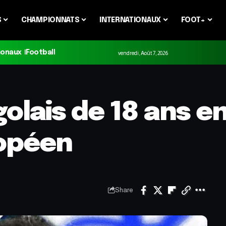
S
CHAMPIONNATS
INTERNATIONAUX
FOOT+
ionaux
Football
vendredi, Août 7, 2026
golais de 18 ans e
opéen
Share