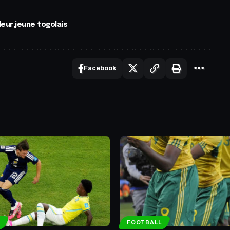
leur
jeune togolais
Facebook
FOOTBALL