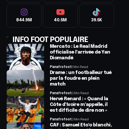
844.9M
40.5M
39.5K
INFO FOOT POPULAIRE
Mercato : Le Real Madrid
officialise l’arrivée de Yan
Diomandé
Panafrofoot
1 Min Read
Drame : un footballeur tué
par la foudre en plein
match
Panafrofoot
2 Min Read
Hervé Renard : « Quand la
Côte d’Ivoire m’appelle, il
est difficile de dire non »
Panafrofoot
2 Min Read
CAF : Samuel Eto’o blanchi,