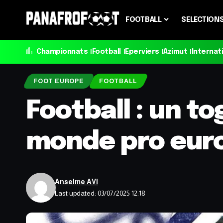
FOOTBALL
SELECTION
Championnats
Football
Eperviers
Azimut
Internat
FOOT EUROPE
FOOTBALL
Football : un to
monde pro eur
Anselme AVI
Last updated: 03/07/2025 12:18