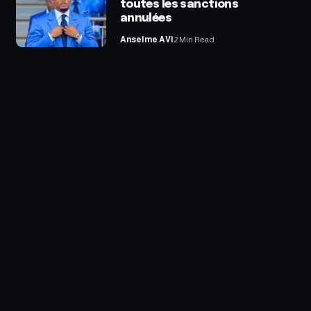
toutes les sanctions
annulées
Anselme AVI
2 Min Read