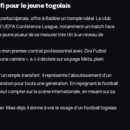
i pour le jeune togolais
azerbaïdjanais, offre à Batibie un tremplin idéal. Le club
s de l’UEFA Conférence League, notamment un match face
le jeune
joueur
de se mesurer très tôt à un niveau de
de mon premier contrat professionnel avec Zirə Futbol
e carrière », a-t-il déclaré sur sa page Méta, plein
un simple transfert : il représente l’aboutissement d’un
iration pour toute une génération. En rejoignant le football
veut compter sur la scène internationale, en misant sur sa
 Mais déjà, il donne à voir le visage d’un football togolais