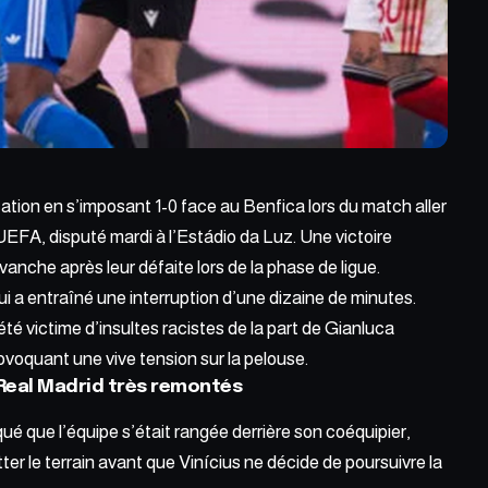
ication en
s’imposant 1-0 face au Benfica
lors du match aller
EFA, disputé mardi à l’Estádio da Luz. Une victoire
anche après leur défaite lors de la phase de ligue.
ui a
entraîné une interruption
d’une dizaine de minutes.
 été victime d’insultes racistes de la part de Gianluca
ovoquant une vive tension sur la pelouse.
 Real Madrid très remontés
é que l’équipe s’était rangée derrière son coéquipier,
ter le terrain avant que Vinícius ne décide de poursuivre la