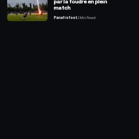
par la foudre en plein
match
Panafrofoot
2 Min Read