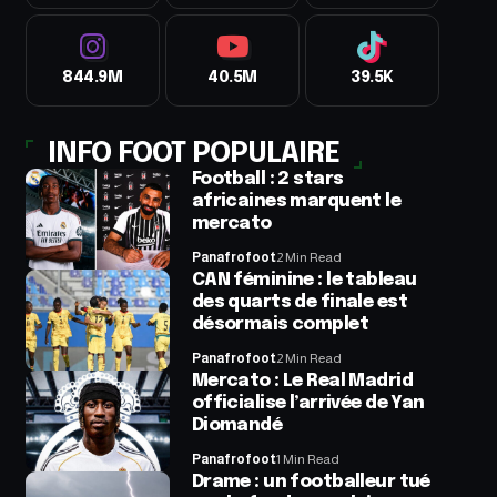
844.9M
40.5M
39.5K
INFO FOOT POPULAIRE
Football : 2 stars
africaines marquent le
mercato
Panafrofoot
2 Min Read
CAN féminine : le tableau
des quarts de finale est
désormais complet
Panafrofoot
2 Min Read
Mercato : Le Real Madrid
officialise l’arrivée de Yan
Diomandé
Panafrofoot
1 Min Read
Drame : un footballeur tué