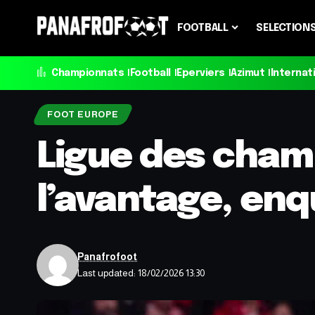
FOOTBALL
SELECTION
Championnats
Football
Eperviers
Azimut
Internat
FOOT EUROPE
Ligue des champ
l’avantage, en
Panafrofoot
Last updated: 18/02/2026 13:30