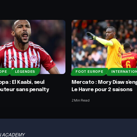
OPE
LÉGENDES
FOOT EUROPE
INTERNATIO
pa : El Kaabi, seul
Mercato : Mory Diaw s’e
buteur sans penalty
Le Havre pour 2 saisons
2 Min Read
 TBN ACADEMY