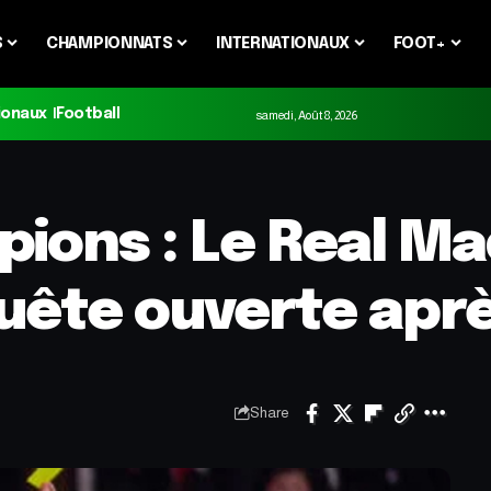
S
CHAMPIONNATS
INTERNATIONAUX
FOOT+
ionaux
Football
samedi, Août 8, 2026
ions : Le Real Ma
quête ouverte apr
Share