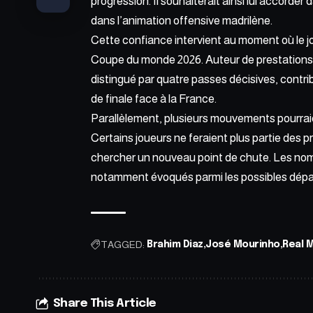
progression. Il souhaiterait ainsi lui accorder 
dans l’animation offensive madrilène.
Cette confiance intervient au moment où le jo
Coupe du monde 2026. Auteur de prestations re
distingué par quatre passes décisives, contri
de
finale face à la France.
Parallèlement, plusieurs mouvements pourraie
Certains joueurs ne feraient plus partie des p
chercher un nouveau point de chute. Les no
notamment évoqués parmi les possibles dépa
TAGGED:
Brahim Diaz
José Mourinho
Real 
Share This Article