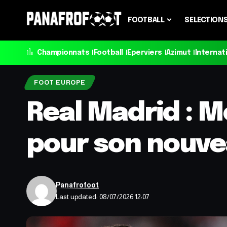
FOOTBALL
SELECTION
Championnats
Football
Eperviers
Azimut
Internat
FOOT EUROPE
Real Madrid : M
pour son nouve
Panafrofoot
Last updated: 08/07/2026 12:07