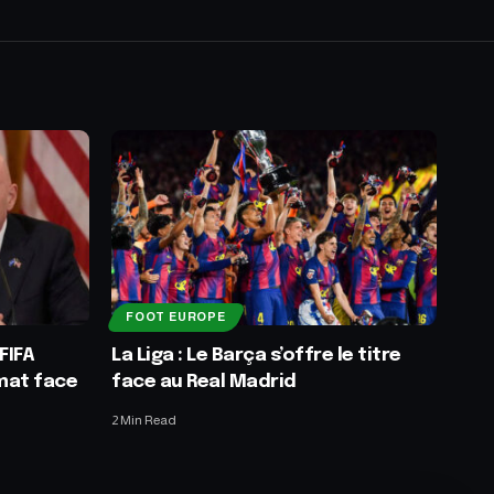
FOOT EUROPE
FIFA
La Liga : Le Barça s’offre le titre
mat face
face au Real Madrid
2 Min Read