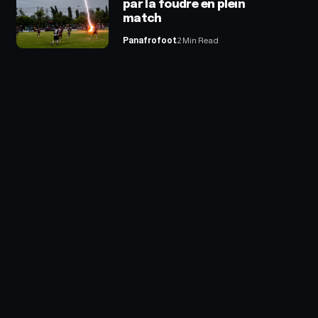
par la foudre en plein
match
Panafrofoot
2 Min Read