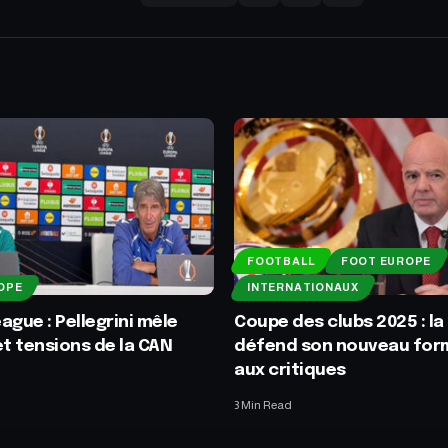
FOOTBALL
FOOT EUROPE
OPE
INTERNATIONAUX
ague : Pellegrini mêle
Coupe des clubs 2025 : la 
et tensions de la CAN
défend son nouveau for
aux critiques
3 Min Read