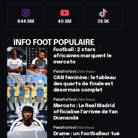
844.9M
40.5M
39.5K
INFO FOOT POPULAIRE
Football : 2 stars
africaines marquent le
mercato
Panafrofoot
2 Min Read
CAN féminine : le tableau
des quarts de finale est
désormais complet
Panafrofoot
2 Min Read
Mercato : Le Real Madrid
officialise l’arrivée de Yan
Diomandé
Panafrofoot
1 Min Read
Drame : un footballeur tué