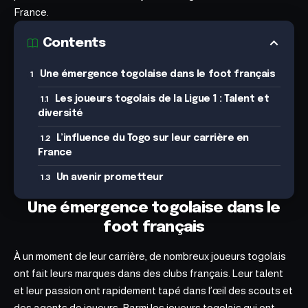
France.
Contents
Une émergence togolaise dans le foot français
Les joueurs togolais de la Ligue 1 : Talent et
diversité
L’influence du Togo sur leur carrière en
France
Un avenir prometteur
Une émergence togolaise dans le
foot français
À un moment de leur carrière, de nombreux joueurs togolais
ont fait leurs marques dans des clubs français. Leur talent
et leur passion ont rapidement tapé dans l’œil des scouts et
des agents de joueurs. Parmi les joueurs togolais qui ont