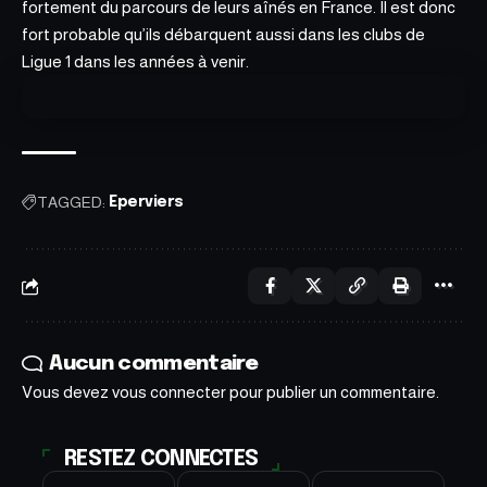
fortement du parcours de leurs aînés en France. Il est donc
fort probable qu’ils débarquent aussi dans les clubs de
Ligue 1 dans les années à venir.
TAGGED:
Eperviers
Aucun commentaire
Vous devez
vous connecter
pour publier un commentaire.
RESTEZ CONNECTES