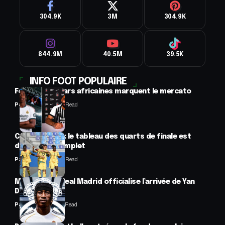
304.9K
3M
304.9K
844.9M
40.5M
39.5K
INFO FOOT POPULAIRE
Football : 2 stars africaines marquent le mercato
Panafrofoot
2 Min Read
CAN féminine : le tableau des quarts de finale est
désormais complet
Panafrofoot
2 Min Read
Mercato : Le Real Madrid officialise l’arrivée de Yan
Diomandé
Panafrofoot
1 Min Read