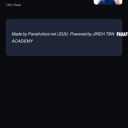
3 Min Read
Made by Panafrofoot.net (2026). Powered by JIREH TBN
ACADEMY