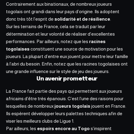
Contrairement aux binationaux, de nombreux joueurs
togolais ont grandi dans leur pays d’origine. Ils adoptent
donc très tôt l’esprit de
solidarité et de résilience
.
Sur les terrains de France, cela se traduit par leur
détermination et leur volonté de réaliser d’excellentes
performances. Par ailleurs, notez que les
racines
togolaises
constituent une source de motivation pour les
joueurs. La plupart d’entre eux jouent pour mettre leur famille
à l’abri du besoin. Enfin, notez que les racines togolaises ont
une grande influence sur le style de jeu des joueurs.
Un avenir prometteur
La France fait partie des pays qui permettent aux joueurs
africains d’être très épanouis. C’est l’une des raisons pour
lesquelles de nombreux
joueurs togolais
jouent en France.
Ils espèrent développer leurs palettes techniques afin de
viser les meilleurs clubs de Ligue 1.
Par ailleurs, les
espoirs encore au Togo
s’inspirent