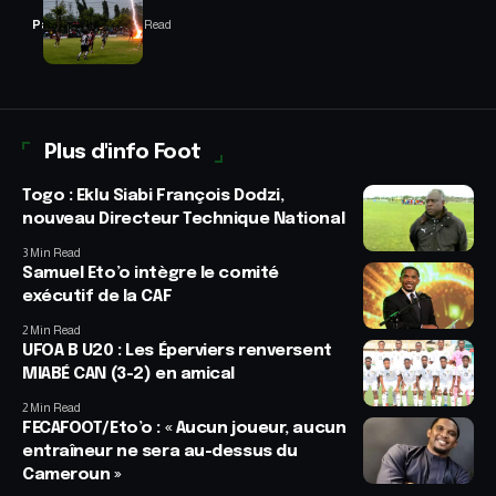
Panafrofoot
2 Min Read
Plus d'info Foot
Togo : Eklu Siabi François Dodzi,
nouveau Directeur Technique National
3 Min Read
Samuel Eto’o intègre le comité
exécutif de la CAF
2 Min Read
UFOA B U20 : Les Éperviers renversent
MIABÉ CAN (3-2) en amical
2 Min Read
FECAFOOT/Eto’o : « Aucun joueur, aucun
entraîneur ne sera au-dessus du
Cameroun »