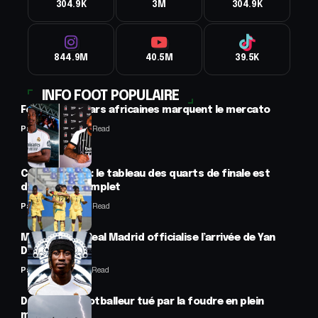
304.9K
3M
304.9K
844.9M
40.5M
39.5K
INFO FOOT POPULAIRE
Football : 2 stars africaines marquent le mercato
Panafrofoot
2 Min Read
CAN féminine : le tableau des quarts de finale est
désormais complet
Panafrofoot
2 Min Read
Mercato : Le Real Madrid officialise l’arrivée de Yan
Diomandé
Panafrofoot
1 Min Read
Drame : un footballeur tué par la foudre en plein
match