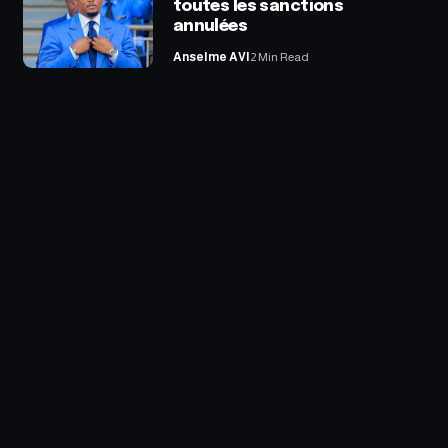
toutes les sanctions
annulées
Anselme AVI
2 Min Read