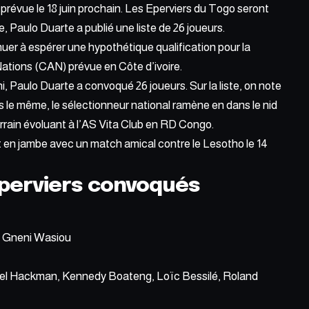
prévue le 18 juin prochain. Les Eperviers du Togo seront
e, Paulo Duarte a publié une liste de 26 joueurs.
inuer à espérer une hypothétique qualification pour la
Nations (CAN) prévue en Côte d’ivoire.
i, Paulo Duarte a convoqué 26 joueurs. Sur la liste, on note
le même, le sélectionneur national ramène en dans le nid
errain évoluant à l’AS Vita Club en RD Congo.
 en jambe avec un match amical contre le Lesotho le 14
 Eperviers convoqués
o Gneni Wasiou
l Hackman, Kennedy Boateng, Loïc Bessilé, Roland