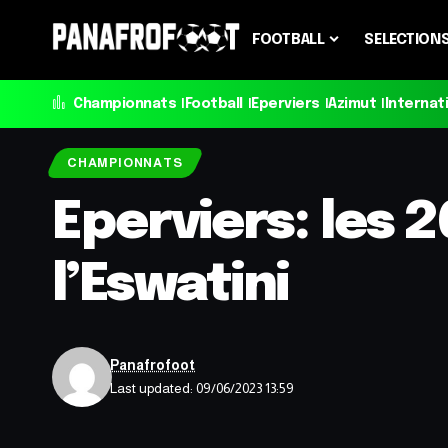
FOOTBALL
SELECTION
Championnats
Football
Eperviers
Azimut
Internat
CHAMPIONNATS
Eperviers: les 
l’Eswatini
Panafrofoot
Last updated: 09/06/2023 13:59