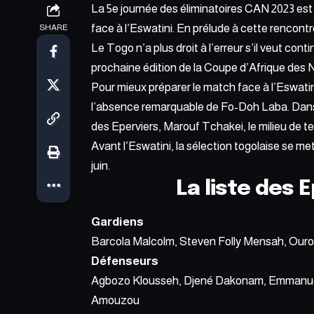
La 5e journée des éliminatoires CAN 2023 est 
face à l’Eswatini. En prélude à cette rencontr
SHARE
Le Togo n’a plus droit à l’erreur
s’il veut cont
prochaine édition de la Coupe d’Afrique des 
Pour mieux préparer le match face à l’Eswatin
l’absence remarquable de Fo-Doh Laba. Dans 
des Eperviers, Marouf Tchakei, le milieu de t
Avant l’Eswatini,
la sélection togolaise
se met
juin.
La liste des
Gardiens
Barcola Malcolm, Steven Folly Mensah, Our
Défenseurs
Agbozo Klousseh, Djené Dakonam, Emmanue
Amouzou