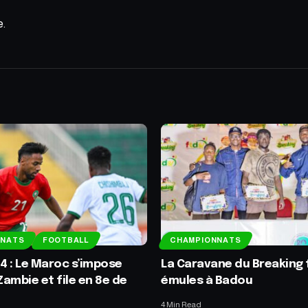
e.
NNATS
FOOTBALL
CHAMPIONNATS
 : Le Maroc s’impose
La Caravane du Breaking 
Zambie et file en 8e de
émules à Badou
4 Min Read