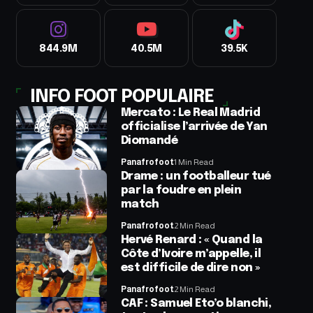
844.9M
40.5M
39.5K
INFO FOOT POPULAIRE
Mercato : Le Real Madrid
officialise l’arrivée de Yan
Diomandé
Panafrofoot
1 Min Read
Drame : un footballeur tué
par la foudre en plein
match
Panafrofoot
2 Min Read
Hervé Renard : « Quand la
Côte d’Ivoire m’appelle, il
est difficile de dire non »
Panafrofoot
2 Min Read
CAF : Samuel Eto’o blanchi,