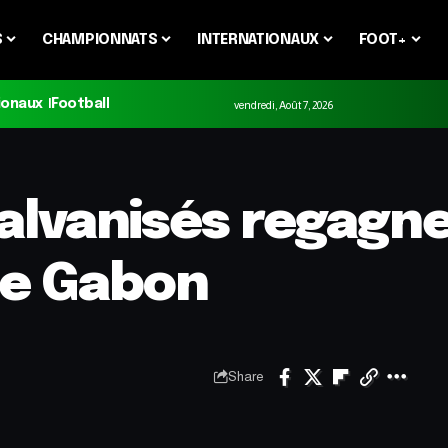
S
CHAMPIONNATS
INTERNATIONAUX
FOOT+
ionaux
Football
vendredi, Août 7, 2026
galvanisés regagn
le Gabon
Share