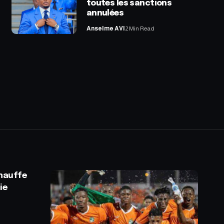
toutes les sanctions
annulées
Anselme AVI
2 Min Read
hauffe
ie