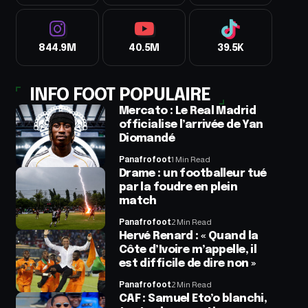
844.9M
40.5M
39.5K
INFO FOOT POPULAIRE
Mercato : Le Real Madrid
officialise l’arrivée de Yan
Diomandé
Panafrofoot
1 Min Read
Drame : un footballeur tué
par la foudre en plein
match
Panafrofoot
2 Min Read
Hervé Renard : « Quand la
Côte d’Ivoire m’appelle, il
est difficile de dire non »
Panafrofoot
2 Min Read
CAF : Samuel Eto’o blanchi,