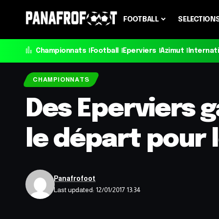
FOOTBALL
SELECTION
Championnats
Football
Eperviers
Azimut
Internat
CHAMPIONNATS
Des Eperviers 
le départ pour 
Panafrofoot
Last updated: 12/01/2017 13:34