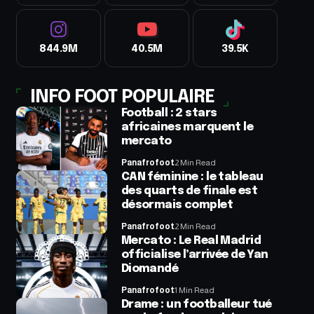
844.9M
40.5M
39.5K
INFO FOOT POPULAIRE
Football : 2 stars
africaines marquent le
mercato
Panafrofoot
2 Min Read
CAN féminine : le tableau
des quarts de finale est
désormais complet
Panafrofoot
2 Min Read
Mercato : Le Real Madrid
officialise l’arrivée de Yan
Diomandé
Panafrofoot
1 Min Read
Drame : un footballeur tué