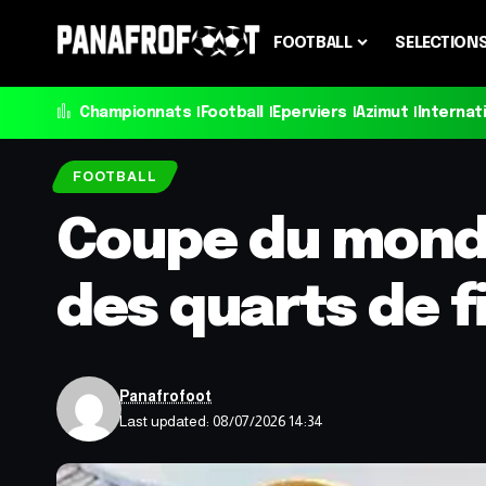
FOOTBALL
SELECTION
Championnats
Football
Eperviers
Azimut
Internat
FOOTBALL
Coupe du mond
des quarts de f
Panafrofoot
Last updated: 08/07/2026 14:34