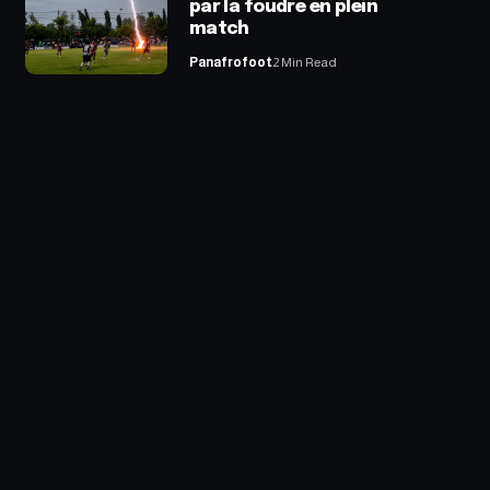
par la foudre en plein
match
Panafrofoot
2 Min Read