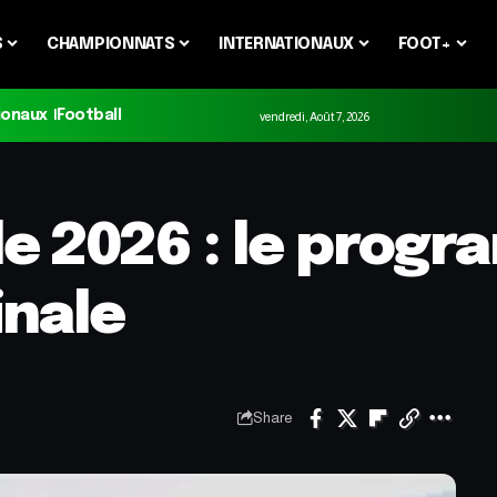
S
CHAMPIONNATS
INTERNATIONAUX
FOOT+
ionaux
Football
vendredi, Août 7, 2026
e 2026 : le prog
inale
Share