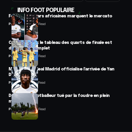
INFO FOOT POPULAIRE
Football : 2 stars africaines marquent le mercato
Panafrofoot
2 Min Read
CAN féminine : le tableau des quarts de finale est
désormais complet
Panafrofoot
2 Min Read
Mercato : Le Real Madrid officialise l’arrivée de Yan
Diomandé
Panafrofoot
1 Min Read
Drame : un footballeur tué par la foudre en plein
match
Panafrofoot
2 Min Read