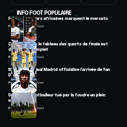
INFO FOOT POPULAIRE
Football : 2 stars africaines marquent le mercato
Panafrofoot
2 Min Read
CAN féminine : le tableau des quarts de finale est
désormais complet
Panafrofoot
2 Min Read
Mercato : Le Real Madrid officialise l’arrivée de Yan
Diomandé
Panafrofoot
1 Min Read
Drame : un footballeur tué par la foudre en plein
match
Panafrofoot
2 Min Read