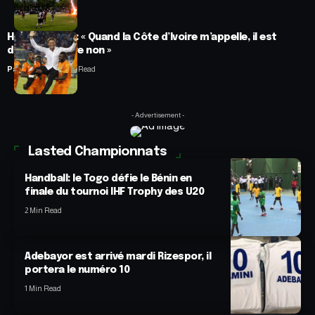
Hervé Renard : « Quand la Côte d’Ivoire m’appelle, il est
difficile de dire non »
Panafrofoot
2 Min Read
- Advertisement -
Lasted Championnats
Handball: le Togo défie le Bénin en
finale du tournoi IHF Trophy des U20
2 Min Read
Adebayor est arrivé mardi Rizespor, il
portera le numéro 10
1 Min Read