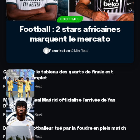
FOOTBALL
Football : 2 stars africaines
marquent le mercato
Panafrofoot
2 Min Read
CAN féminine : le tableau des quarts de finale est
désormais complet
Panafrofoot
2 Min Read
Mercato : Le Real Madrid officialise l’arrivée de Yan
Diomandé
Panafrofoot
1 Min Read
Drame : un footballeur tué par la foudre en plein match
Panafrofoot
2 Min Read