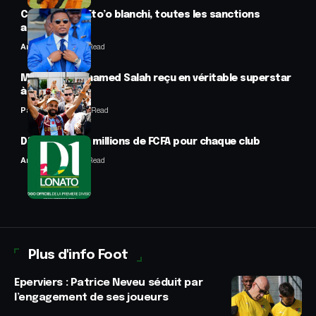
CAF : Samuel Eto’o blanchi, toutes les sanctions
annulées
Anselme AVI
2 Min Read
Mercato : Mohamed Salah reçu en véritable superstar
à Trabzon
Panafrofoot
1 Min Read
D1 Lonato : 70 millions de FCFA pour chaque club
Anselme AVI
2 Min Read
Plus d'info Foot
Eperviers : Patrice Neveu séduit par
l’engagement de ses joueurs