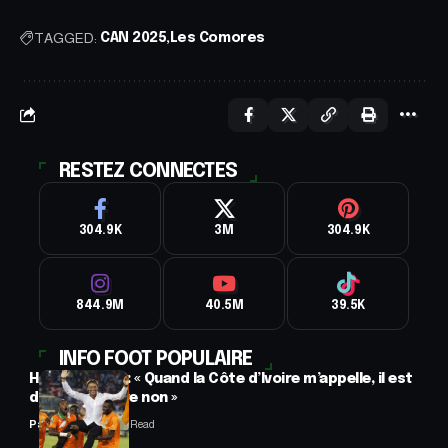
TAGGED:
CAN 2025
Les Comores
RESTEZ CONNECTES
304.9K
3M
304.9K
844.9M
40.5M
39.5K
INFO FOOT POPULAIRE
Hervé Renard : « Quand la Côte d’Ivoire m’appelle, il est
difficile de dire non »
Panafrofoot
2 Min Read